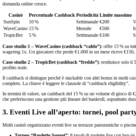
domanda online cresce.
Casinò
Percentuale Cashback
Periodicità
Limite massimo
SunSpin
10 %
Settimanale
€200
V
WaveCasino
15 %
Mensile
€500
I
TropicBet
5 %
Settimanale
€100
S
Caso studio 1 – WaveCasino (cashback “caldo”)
: offre 15 % su tu
wagering 1x. Un giocatore che perde €1.000 in un mese riceve €150, c
Caso studio 2 – TropicBet (cashback “freddo”)
: restituisce solo i
profitto reale.
Il cashback si distingue perché è stackable con altri bonus in molti ca
completo. La chiave è leggere le clausole di “cashback eligibility”.
In termini di valore, un cashback del 15 % su un volume di gioco di €
che preferiscono una gestione più lineare del bankroll, soprattutto dura
3. Eventi Live all’aperto: tornei, pool part
Molti casinò organizzano eventi live su terrazze panoramiche o piscine
Torneo “Roulette Sunset”
: 8 tavoli di roulette live con buy