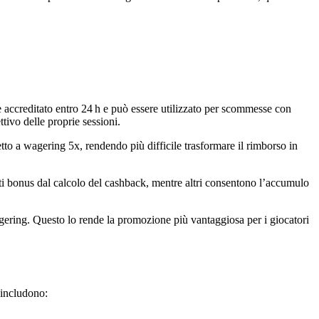
 è accreditato entro 24 h e può essere utilizzato per scommesse con
ivo delle proprie sessioni.
ggetto a wagering 5x, rendendo più difficile trasformare il rimborso in
siti bonus dal calcolo del cashback, mentre altri consentono l’accumulo
gering. Questo lo rende la promozione più vantaggiosa per i giocatori
 includono: