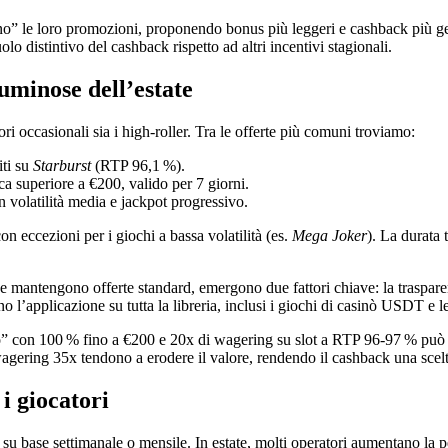
dano” le loro promozioni, proponendo bonus più leggeri e cashback più ge
uolo distintivo del cashback rispetto ad altri incentivi stagionali.
uminose dell’estate
ori occasionali sia i high‑roller. Tra le offerte più comuni troviamo:
iti su
Starburst
(RTP 96,1 %).
ca superiore a €200, valido per 7 giorni.
on volatilità media e jackpot progressivo.
n eccezioni per i giochi a bassa volatilità (es.
Mega Joker
). La durata 
 mantengono offerte standard, emergono due fattori chiave: la trasparenza
ono l’applicazione su tutta la libreria, inclusi i giochi di casinò USDT e
o” con 100 % fino a €200 e 20x di wagering su slot a RTP 96‑97 % può g
agering 35x tendono a erodere il valore, rendendo il cashback una scelt
i giocatori
a su base settimanale o mensile. In estate, molti operatori aumentano la 