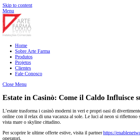
Skip to content
Menu
Home
Sobre Arte Farma
Produtos
Projetos
Clientes
Fale Conosco
Close Menu
Estate in Casinò: Come il Caldo Influisce 
L’estate trasforma i casinò moderni in veri e propri oasi di divertimen
online con il relax di una vacanza al sole. Le luci al neon si riflettono
vista mare o skyline cittadino.
Per scoprire le ultime offerte estive, visita il partner
https://enablenetw
operatori.