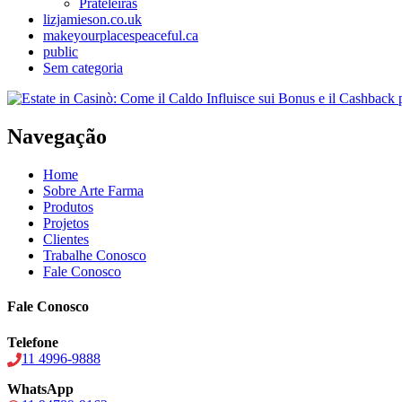
Prateleiras
lizjamieson.co.uk
makeyourplacespeaceful.ca
public
Sem categoria
Navegação
Home
Sobre Arte Farma
Produtos
Projetos
Clientes
Trabalhe Conosco
Fale Conosco
Fale Conosco
Telefone
11 4996-9888
WhatsApp