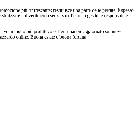
romozione più rinfrescante: restituisce una parte delle perdite, è spesso
ssimizzare il divertimento senza sacrificare la gestione responsabile
i estive in modo più profittevole. Per rimanere aggiornato su nuove
’azzardo online. Buona estate e buona fortuna!