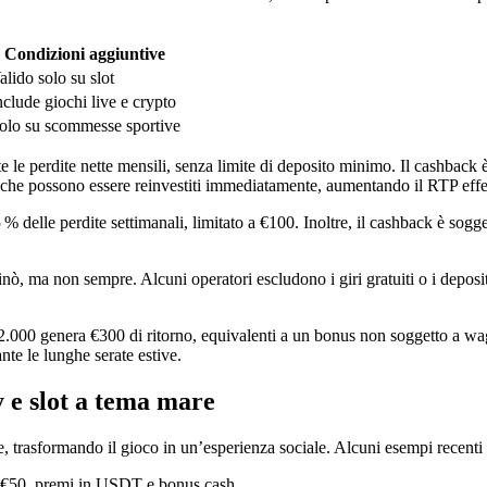
Condizioni aggiuntive
alido solo su slot
nclude giochi live e crypto
olo su scommesse sportive
tte le perdite nette mensili, senza limite di deposito minimo. Il cashback
he possono essere reinvestiti immediatamente, aumentando il RTP effett
l 5 % delle perdite settimanali, limitato a €100. Inoltre, il cashback è so
sinò, ma non sempre. Alcuni operatori escludono i giri gratuiti o i depo
2.000 genera €300 di ritorno, equivalenti a un bonus non soggetto a wa
nte le lunghe serate estive.
y e slot a tema mare
, trasformando il gioco in un’esperienza sociale. Alcuni esempi recenti
‑in €50, premi in USDT e bonus cash.