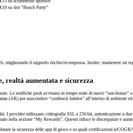
€15 su scommesse sportive
€10 su slot “Beach Party”
, migliorando il rapporto rischio/ricompensa. Inoltre, mantenere un regis
, realtà aumentata e sicurezza
zate. Le notifiche push avvisano in tempo reale di nuovi “sun‑bonus” o
tata (AR) per nascondere “cashback hidden” all’interno di ambienti virt
ività. I provider utilizzano crittografia SSL a 256 bit, autenticazione a d
rnato nella sezione “My Rewards”. Questo riduce le discrepanze e aument
utare la sicurezza delle app di gioco e su quali certificazioni (eCOGR