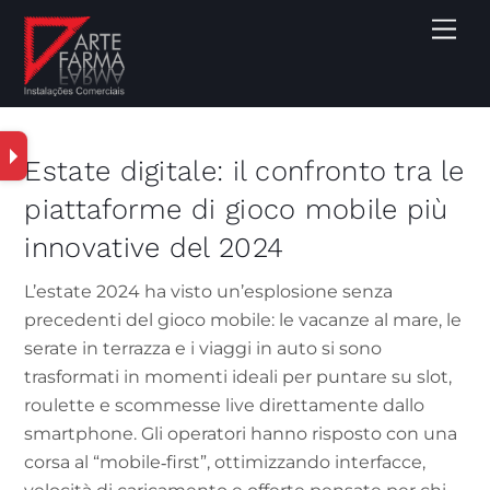
Estate digitale: il confronto tra le
piattaforme di gioco mobile più
innovative del 2024
L’estate 2024 ha visto un’esplosione senza
precedenti del gioco mobile: le vacanze al mare, le
serate in terrazza e i viaggi in auto si sono
trasformati in momenti ideali per puntare su slot,
roulette e scommesse live direttamente dallo
smartphone. Gli operatori hanno risposto con una
corsa al “mobile‑first”, ottimizzando interfacce,