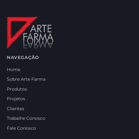
NAVEGAÇÃO
Home
Sobre Arte Farma
Produtos
Projetos
Clientes
Trabalhe Conosco
Fale Conosco