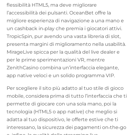
flessibilità HTML5, ma deve migliorare
l’accessibilità dei pulsanti. OceanBet offre la
migliore esperienza di navigazione a una mano e
un cashback in‑play che premia i giocatori attivi.
TropicSpin, pur avendo una vasta libreria di slot,
presenta margini di miglioramento nella usabilità.
MirageLive spicca per la qualità del live dealer e
per le prime sperimentazioni VR, mentre
ZenithCasino combina un’interfaccia elegante,
app native veloci e un solido programma VIP.
Per scegliere il sito più adatto al tuo stile di gioco
mobile, considera prima di tutto l’interfaccia che ti
permette di giocare con una sola mano, poi la
tecnologia (HTML5 o app native) che meglio si
adatta al tuo dispositivo, le offerte estive che ti
interessano, la sicurezza dei pagamenti on‑the‑go