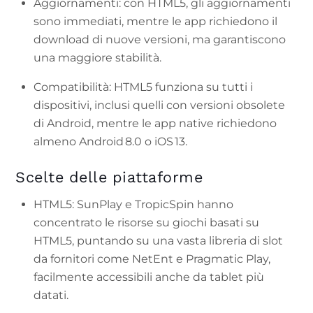
Aggiornamenti: con HTML5, gli aggiornamenti
sono immediati, mentre le app richiedono il
download di nuove versioni, ma garantiscono
una maggiore stabilità.
Compatibilità: HTML5 funziona su tutti i
dispositivi, inclusi quelli con versioni obsolete
di Android, mentre le app native richiedono
almeno Android 8.0 o iOS 13.
Scelte delle piattaforme
HTML5: SunPlay e TropicSpin hanno
concentrato le risorse su giochi basati su
HTML5, puntando su una vasta libreria di slot
da fornitori come NetEnt e Pragmatic Play,
facilmente accessibili anche da tablet più
datati.