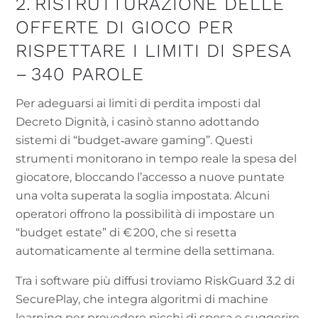
2. RISTRUTTURAZIONE DELLE
OFFERTE DI GIOCO PER
RISPETTARE I LIMITI DI SPESA
– 340 PAROLE
Per adeguarsi ai limiti di perdita imposti dal
Decreto Dignità, i casinò stanno adottando
sistemi di “budget‑aware gaming”. Questi
strumenti monitorano in tempo reale la spesa del
giocatore, bloccando l’accesso a nuove puntate
una volta superata la soglia impostata. Alcuni
operatori offrono la possibilità di impostare un
“budget estate” di € 200, che si resetta
automaticamente al termine della settimana.
Tra i software più diffusi troviamo RiskGuard 3.2 di
SecurePlay, che integra algoritmi di machine
learning per prevedere picchi di spesa e suggerire