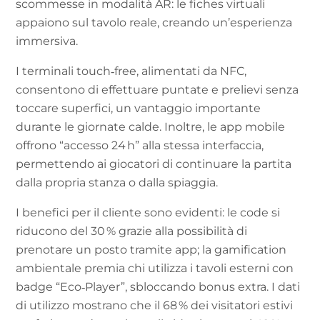
scommesse in modalità AR: le fiches virtuali
appaiono sul tavolo reale, creando un’esperienza
immersiva.
I terminali touch‑free, alimentati da NFC,
consentono di effettuare puntate e prelievi senza
toccare superfici, un vantaggio importante
durante le giornate calde. Inoltre, le app mobile
offrono “accesso 24 h” alla stessa interfaccia,
permettendo ai giocatori di continuare la partita
dalla propria stanza o dalla spiaggia.
I benefici per il cliente sono evidenti: le code si
riducono del 30 % grazie alla possibilità di
prenotare un posto tramite app; la gamification
ambientale premia chi utilizza i tavoli esterni con
badge “Eco‑Player”, sbloccando bonus extra. I dati
di utilizzo mostrano che il 68 % dei visitatori estivi