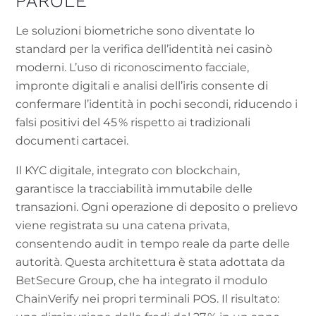
PAROLE
Le soluzioni biometriche sono diventate lo
standard per la verifica dell’identità nei casinò
moderni. L’uso di riconoscimento facciale,
impronte digitali e analisi dell’iris consente di
confermare l’identità in pochi secondi, riducendo i
falsi positivi del 45 % rispetto ai tradizionali
documenti cartacei.
Il KYC digitale, integrato con blockchain,
garantisce la tracciabilità immutabile delle
transazioni. Ogni operazione di deposito o prelievo
viene registrata su una catena privata,
consentendo audit in tempo reale da parte delle
autorità. Questa architettura è stata adottata da
BetSecure Group, che ha integrato il modulo
ChainVerify nei propri terminali POS. Il risultato: