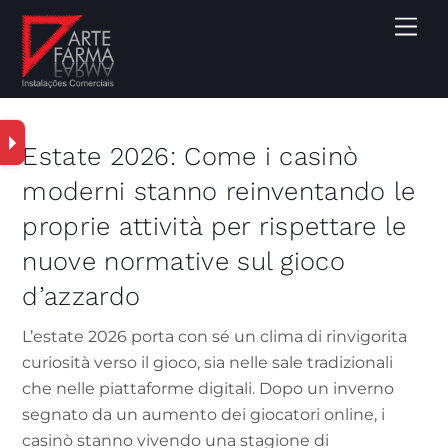
Estate 2026: Come i casinò
moderni stanno reinventando le
proprie attività per rispettare le
nuove normative sul gioco
d’azzardo
L’estate 2026 porta con sé un clima di rinvigorita
curiosità verso il gioco, sia nelle sale tradizionali
che nelle piattaforme digitali. Dopo un inverno
segnato da un aumento dei giocatori online, i
casinò stanno vivendo una stagione di