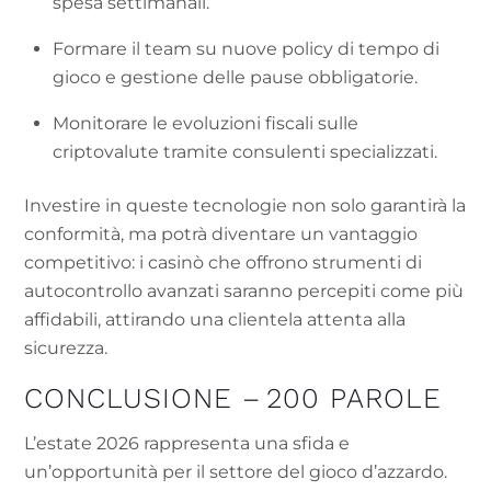
spesa settimanali.
Formare il team su nuove policy di tempo di
gioco e gestione delle pause obbligatorie.
Monitorare le evoluzioni fiscali sulle
criptovalute tramite consulenti specializzati.
Investire in queste tecnologie non solo garantirà la
conformità, ma potrà diventare un vantaggio
competitivo: i casinò che offrono strumenti di
autocontrollo avanzati saranno percepiti come più
affidabili, attirando una clientela attenta alla
sicurezza.
CONCLUSIONE – 200 PAROLE
L’estate 2026 rappresenta una sfida e
un’opportunità per il settore del gioco d’azzardo.