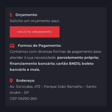
Orçamento
:
Solicite um orçamento aqui.
SOLICITE ORÇAMENTO
Formas de Pagamento
:
Contamos com diversas formas de pagamento para
atender à sua necessidade:
parcelamento próprio;
financiamento bancário; cartão BNDS; boleto
bancário e mais.
Endereço
:
Av. Sorocaba, 472 – Parque João Ramalho – Santo
André – SP
CEP 09290-260