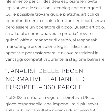
riferimento per chi desidera esplorare le novità
legislative e le soluzioni tecnologiche emergenti.
Qui è possibile trovare guide pratiche, articoli di
approfondimento e link a fornitori certificati, senza
però essere un operatore di gioco. Questo articolo,
strutturato come una vera e propria “how‑to
guide”, offre ai manager di casinò, ai responsabili
marketing e ai consulenti legali indicazioni
operative per trasformare le nuove restrizioni in
vantaggi competitivi durante la stagione balneare.
1. ANALISI DELLE RECENTI
NORMATIVE ITALIANE ED
EUROPEE – 360 PAROLE
Nel 2025 è entrata in vigore la Direttiva UE sul
gioco responsabile, che impone limiti più severi
sulla pubblicità, sull’età minima di accesso (18