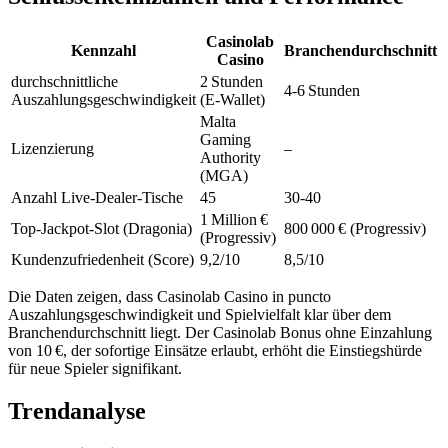
Casinolab
Kennzahl
Branchendurchschnitt
Casino
durchschnittliche
2 Stunden
4‑6 Stunden
Auszahlungsgeschwindigkeit
(E‑Wallet)
Malta
Gaming
Lizenzierung
–
Authority
(MGA)
Anzahl Live‑Dealer‑Tische
45
30‑40
1 Million €
Top‑Jackpot‑Slot (Dragonia)
800 000 € (Progressiv)
(Progressiv)
Kundenzufriedenheit (Score)
9,2/10
8,5/10
Die Daten zeigen, dass Casinolab Casino in puncto
Auszahlungsgeschwindigkeit und Spielvielfalt klar über dem
Branchendurchschnitt liegt. Der Casinolab Bonus ohne Einzahlung
von 10 €, der sofortige Einsätze erlaubt, erhöht die Einstiegshürde
für neue Spieler signifikant.
Trendanalyse