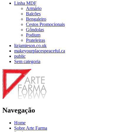
Linha MDF
Armário
Balcões
Bengaleiro
Cestos Promocionais
Gôndolas
Podium
Prateleiras
lizjamieson.co.uk
makeyourplacespeaceful.ca
public
Sem categoria
Navegação
Home
Sobre Arte Farma