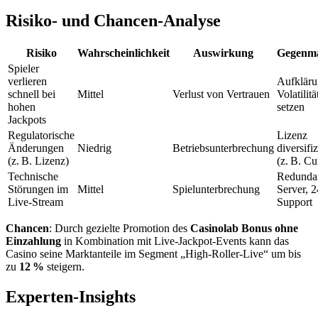
Risiko‑ und Chancen‑Analyse
Risiko
Wahrscheinlichkeit
Auswirkung
Gegenm
Spieler
verlieren
Aufkläru
schnell bei
Mittel
Verlust von Vertrauen
Volatilitä
hohen
setzen
Jackpots
Regulatorische
Lizenz
Änderungen
Niedrig
Betriebsunterbrechung
diversifi
(z. B. Lizenz)
(z. B. Cu
Technische
Redunda
Störungen im
Mittel
Spielunterbrechung
Server, 2
Live‑Stream
Support
Chancen
: Durch gezielte Promotion des
Casinolab Bonus ohne
Einzahlung
in Kombination mit Live‑Jackpot‑Events kann das
Casino seine Marktanteile im Segment „High‑Roller‑Live“ um bis
zu
12 %
steigern.
Experten‑Insights