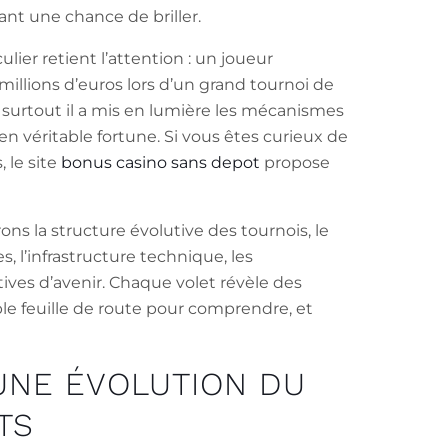
nt une chance de briller.
ulier retient l’attention : un joueur
millions d’euros lors d’un grand tournoi de
s surtout il a mis en lumière les mécanismes
n véritable fortune. Si vous êtes curieux de
 le site
bonus casino sans depot
propose
ns la structure évolutive des tournois, le
 l’infrastructure technique, les
ives d’avenir. Chaque volet révèle des
le feuille de route pour comprendre, et
 UNE ÉVOLUTION DU
TS