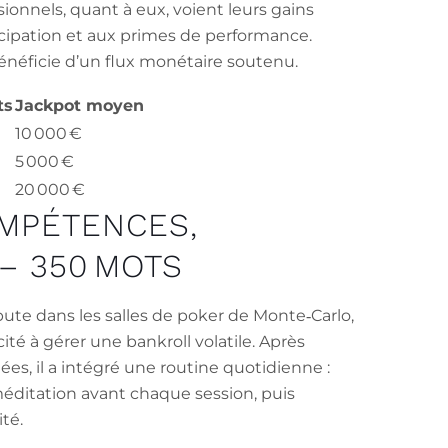
ionnels, quant à eux, voient leurs gains
ipation et aux primes de performance.
néficie d’un flux monétaire soutenu.
ts
Jackpot moyen
10 000 €
5 000 €
20 000 €
OMPÉTENCES,
– 350 MOTS
ute dans les salles de poker de Monte‑Carlo,
cité à gérer une bankroll volatile. Après
s, il a intégré une routine quotidienne :
méditation avant chaque session, puis
ité.