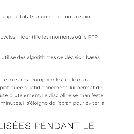
n capital total sur une main ou un spin,
 cycles, il identifie les moments où le RTP
il utilise des algorithmes de décision basés
ise du stress comparable à celle d’un
, pratiquée quotidiennement, lui permet de
te brutalement. La discipline se manifeste
inutes, il s’éloigne de l’écran pour éviter la
LISÉES PENDANT LE