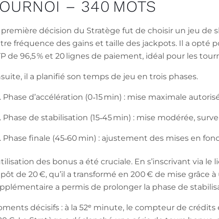
OURNOI – 340 MOTS
 première décision du Stratège fut de choisir un jeu de sl
tre fréquence des gains et taille des jackpots. Il a opté p
P de 96,5 % et 20 lignes de paiement, idéal pour les tourn
suite, il a planifié son temps de jeu en trois phases.
Phase d’accélération (0‑15 min) : mise maximale autori
Phase de stabilisation (15‑45 min) : mise modérée, surve
Phase finale (45‑60 min) : ajustement des mises en fon
utilisation des bonus a été cruciale. En s’inscrivant via le
pôt de 20 €, qu’il a transformé en 200 € de mise grâce à
pplémentaire a permis de prolonger la phase de stabilisa
ments décisifs : à la 52ᵉ minute, le compteur de crédits ét