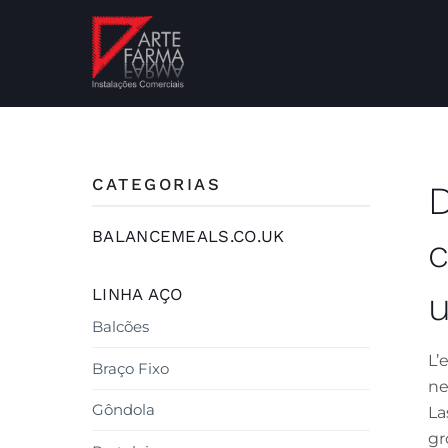
CATEGORIAS
D
BALANCEMEALS.CO.UK
u
LINHA AÇO
Balcões
L’
Braço Fixo
ne
Gôndola
La
gr