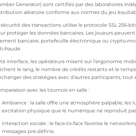
mber Generator) sont certifiés par des laboratoires in
stribution aléatoire conforme aux normes du jeu équitab
 sécurité des transactions utilise le protocole SSL 256‑bi
ur protéger les données bancaires. Les joueurs peuvent r
rement bancaire, portefeuille électronique ou crypto‑m
ti‑fraude.
té interface, les opérateurs misent sur l’ergonomie mob
fichent le rang, le nombre de crédits restants et le temp
échanger des stratégies avec d’autres participants, tout
mparaison avec les tournois en salle :
Ambiance : la salle offre une atmosphère palpable, les 
excitation physique que le numérique ne reproduit pa
Interaction sociale : le face‑to‑face favorise le networkin
messages pré‑définis.