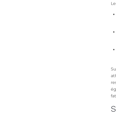
Le
Su
at
re
ég
fa
S