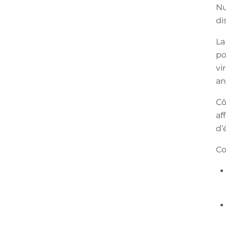
Nu
di
La
po
vi
an
Cô
af
d’
Co