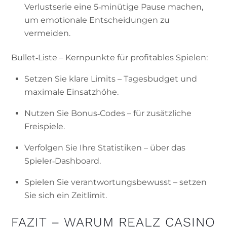
Verlustserie eine 5‑minütige Pause machen,
um emotionale Entscheidungen zu
vermeiden.
Bullet‑Liste – Kernpunkte für profitables Spielen:
Setzen Sie klare Limits – Tagesbudget und
maximale Einsatzhöhe.
Nutzen Sie Bonus‑Codes – für zusätzliche
Freispiele.
Verfolgen Sie Ihre Statistiken – über das
Spieler‑Dashboard.
Spielen Sie verantwortungsbewusst – setzen
Sie sich ein Zeitlimit.
FAZIT – WARUM REALZ CASINO