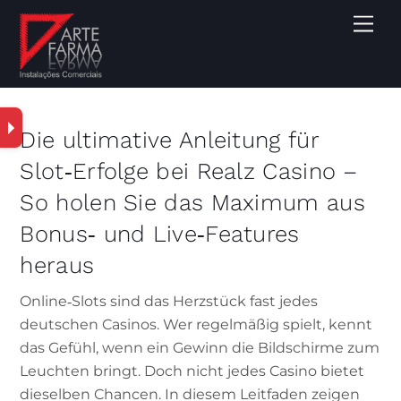
Die ultimative Anleitung für
Slot‑Erfolge bei Realz Casino –
So holen Sie das Maximum aus
Bonus‑ und Live‑Features
heraus
Online‑Slots sind das Herzstück fast jedes
deutschen Casinos. Wer regelmäßig spielt, kennt
das Gefühl, wenn ein Gewinn die Bildschirme zum
Leuchten bringt. Doch nicht jedes Casino bietet
dieselben Chancen. In diesem Leitfaden zeigen