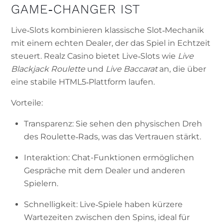
GAME‑CHANGER IST
Live‑Slots kombinieren klassische Slot‑Mechanik
mit einem echten Dealer, der das Spiel in Echtzeit
steuert. Realz Casino bietet Live‑Slots wie
Live
Blackjack Roulette
und
Live Baccarat
an, die über
eine stabile HTML5‑Plattform laufen.
Vorteile:
Transparenz: Sie sehen den physischen Dreh
des Roulette‑Rads, was das Vertrauen stärkt.
Interaktion: Chat-Funktionen ermöglichen
Gespräche mit dem Dealer und anderen
Spielern.
Schnelligkeit: Live‑Spiele haben kürzere
Wartezeiten zwischen den Spins, ideal für