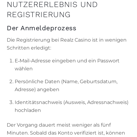
NUTZERERLEBNIS UND
REGISTRIERUNG
Der Anmeldeprozess
Die Registrierung bei Realz Casino ist in wenigen
Schritten erledigt:
E‑Mail-Adresse eingeben und ein Passwort
wählen
Persönliche Daten (Name, Geburtsdatum,
Adresse) angeben
Identitätsnachweis (Ausweis, Adressnachweis)
hochladen
Der Vorgang dauert meist weniger als fünf
Minuten. Sobald das Konto verifiziert ist, können