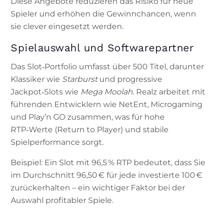
Diese Angebote reduzieren das Risiko für neue
Spieler und erhöhen die Gewinnchancen, wenn
sie clever eingesetzt werden.
Spielauswahl und Softwarepartner
Das Slot‑Portfolio umfasst über 500 Titel, darunter
Klassiker wie
Starburst
und progressive
Jackpot‑Slots wie
Mega Moolah
. Realz arbeitet mit
führenden Entwicklern wie NetEnt, Microgaming
und Play’n GO zusammen, was für hohe
RTP‑Werte (Return to Player) und stabile
Spielperformance sorgt.
Beispiel: Ein Slot mit 96,5 % RTP bedeutet, dass Sie
im Durchschnitt 96,50 € für jede investierte 100 €
zurückerhalten – ein wichtiger Faktor bei der
Auswahl profitabler Spiele.