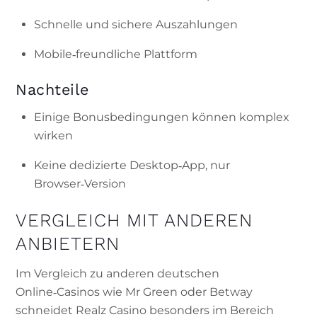
Schnelle und sichere Auszahlungen
Mobile‑freundliche Plattform
Nachteile
Einige Bonusbedingungen können komplex
wirken
Keine dedizierte Desktop‑App, nur
Browser‑Version
VERGLEICH MIT ANDEREN
ANBIETERN
Im Vergleich zu anderen deutschen
Online‑Casinos wie Mr Green oder Betway
schneidet Realz Casino besonders im Bereich