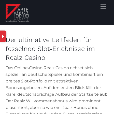
Der ultimative Leitfaden für
fesselnde Slot‑Erlebnisse im
Realz Casino
Das Online‑Casino Realz Casino richtet sich
speziell an deutsche Spieler und kombiniert ein
breites Slot‑Portfolio mit attraktiven
Bonusangeboten. Auf den ersten Blick fällt der
klare, deutschsprachige Aufbau der Startseite auf:
Der Realz Willkommensbonus wird prominent
präsentiert, ebenso wie ein Realz Bonus ohne