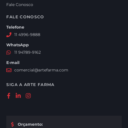
Fale Conosco
FALE CONOSCO
Telefone
11 4996-9888
WhatsApp
11 94789-9162
E-mail
comercial@artefarma.com
SIGA A ARTE FARMA
Orçamento
: