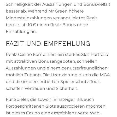
Schnelligkeit der Auszahlungen und Bonusvielfalt
besser ab. Während Mr Green höhere
Mindesteinzahlungen verlangt, bietet Realz
bereits ab 10 € einen Realz Bonus ohne
Einzahlung an.
FAZIT UND EMPFEHLUNG
Realz Casino kombiniert ein starkes Slot‑Portfolio
mit attraktiven Bonusangeboten, schnellen
Auszahlungen und einem benutzerfreundlichen
mobilen Zugang. Die Lizenzierung durch die MGA
und die implementierten Spielerschutz‑Tools
schaffen Vertrauen und Sicherheit.
Für Spieler, die sowohl Einsteiger‑ als auch
Fortgeschrittenen‑Slots ausprobieren möchten,
ist dieses Casino eine empfehlenswerte Wahl.