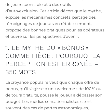
de jeu responsable et à des outils
d’auto‑exclusion. Cet article décortique le mythe,
expose les mécanismes concrets, partage des
témoignages de joueurs en rétablissement,
propose des bonnes pratiques pour les opérateurs
et ouvre sur les perspectives d’avenir.
1. LE MYTHE DU « BONUS »
COMME PIÈGE : POURQUOI LA
PERCEPTION EST ERRONÉE –
350 MOTS
La croyance populaire veut que chaque offre de
bonus, qu’il s’agisse d’un « welcome » de 100 % ou
de tours gratuits, pousse le joueur à dépasser son
budget. Les médias sensationnalistes citent
souvent des cas de pertes astronomiques,