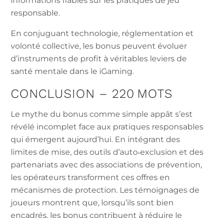
informations fiables sur les pratiques de jeu
responsable.
En conjuguant technologie, réglementation et
volonté collective, les bonus peuvent évoluer
d’instruments de profit à véritables leviers de
santé mentale dans le iGaming.
CONCLUSION – 220 MOTS
Le mythe du bonus comme simple appât s’est
révélé incomplet face aux pratiques responsables
qui émergent aujourd’hui. En intégrant des
limites de mise, des outils d’auto‑exclusion et des
partenariats avec des associations de prévention,
les opérateurs transforment ces offres en
mécanismes de protection. Les témoignages de
joueurs montrent que, lorsqu’ils sont bien
encadrés, les bonus contribuent à réduire le