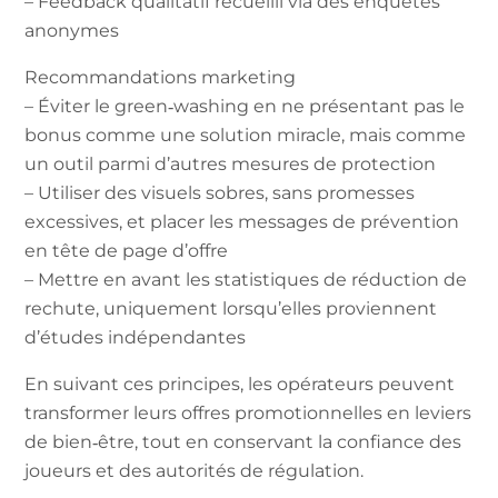
– Feedback qualitatif recueilli via des enquêtes
anonymes
Recommandations marketing
– Éviter le green‑washing en ne présentant pas le
bonus comme une solution miracle, mais comme
un outil parmi d’autres mesures de protection
– Utiliser des visuels sobres, sans promesses
excessives, et placer les messages de prévention
en tête de page d’offre
– Mettre en avant les statistiques de réduction de
rechute, uniquement lorsqu’elles proviennent
d’études indépendantes
En suivant ces principes, les opérateurs peuvent
transformer leurs offres promotionnelles en leviers
de bien‑être, tout en conservant la confiance des
joueurs et des autorités de régulation.