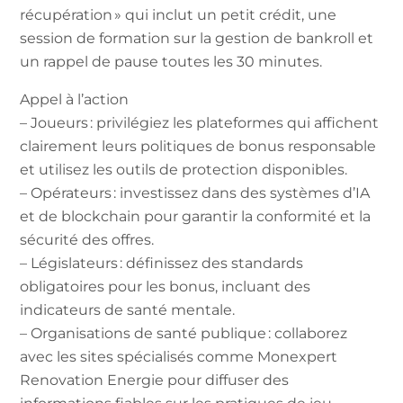
récupération » qui inclut un petit crédit, une
session de formation sur la gestion de bankroll et
un rappel de pause toutes les 30 minutes.
Appel à l’action
– Joueurs : privilégiez les plateformes qui affichent
clairement leurs politiques de bonus responsable
et utilisez les outils de protection disponibles.
– Opérateurs : investissez dans des systèmes d’IA
et de blockchain pour garantir la conformité et la
sécurité des offres.
– Législateurs : définissez des standards
obligatoires pour les bonus, incluant des
indicateurs de santé mentale.
– Organisations de santé publique : collaborez
avec les sites spécialisés comme Monexpert
Renovation Energie pour diffuser des