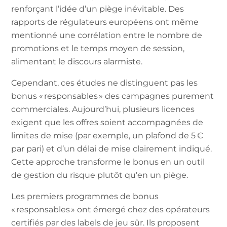
renforçant l’idée d’un piège inévitable. Des
rapports de régulateurs européens ont même
mentionné une corrélation entre le nombre de
promotions et le temps moyen de session,
alimentant le discours alarmiste.
Cependant, ces études ne distinguent pas les
bonus « responsables » des campagnes purement
commerciales. Aujourd’hui, plusieurs licences
exigent que les offres soient accompagnées de
limites de mise (par exemple, un plafond de 5 €
par pari) et d’un délai de mise clairement indiqué.
Cette approche transforme le bonus en un outil
de gestion du risque plutôt qu’en un piège.
Les premiers programmes de bonus
« responsables » ont émergé chez des opérateurs
certifiés par des labels de jeu sûr. Ils proposent