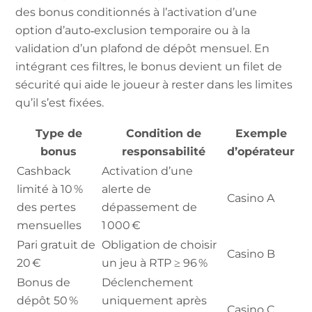
des bonus conditionnés à l’activation d’une
option d’auto‑exclusion temporaire ou à la
validation d’un plafond de dépôt mensuel. En
intégrant ces filtres, le bonus devient un filet de
sécurité qui aide le joueur à rester dans les limites
qu’il s’est fixées.
Type de
Condition de
Exemple
bonus
responsabilité
d’opérateur
Cashback
Activation d’une
limité à 10 %
alerte de
Casino A
des pertes
dépassement de
mensuelles
1 000 €
Pari gratuit de
Obligation de choisir
Casino B
20 €
un jeu à RTP ≥ 96 %
Bonus de
Déclenchement
dépôt 50 %
uniquement après
Casino C