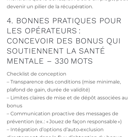
devenir un pilier de la récupération.
4. BONNES PRATIQUES POUR
LES OPÉRATEURS :
CONCEVOIR DES BONUS QUI
SOUTIENNENT LA SANTÉ
MENTALE – 330 MOTS
Checklist de conception
– Transparence des conditions (mise minimale,
plafond de gain, durée de validité)
– Limites claires de mise et de dépôt associées au
bonus
– Communication proactive des messages de
prévention (ex. : « Jouez de façon responsable »)
– Intégration d’options d’auto‑exclusion