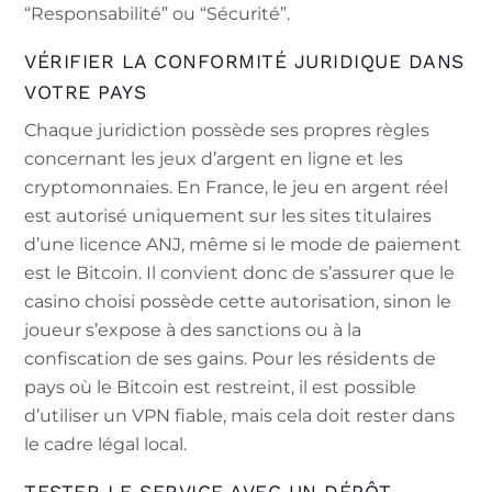
“Responsabilité” ou “Sécurité”.
VÉRIFIER LA CONFORMITÉ JURIDIQUE DANS
VOTRE PAYS
Chaque juridiction possède ses propres règles
concernant les jeux d’argent en ligne et les
cryptomonnaies. En France, le jeu en argent réel
est autorisé uniquement sur les sites titulaires
d’une licence ANJ, même si le mode de paiement
est le Bitcoin. Il convient donc de s’assurer que le
casino choisi possède cette autorisation, sinon le
joueur s’expose à des sanctions ou à la
confiscation de ses gains. Pour les résidents de
pays où le Bitcoin est restreint, il est possible
d’utiliser un VPN fiable, mais cela doit rester dans
le cadre légal local.