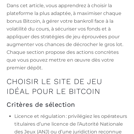
Dans cet article, vous apprendrez à choisir la
plateforme la plus adaptée, à maximiser chaque
bonus Bitcoin, à gérer votre bankroll face à la
volatilité du cours, à sécuriser vos fonds et à
appliquer des stratégies de jeu éprouvées pour
augmenter vos chances de décrocher le gros lot.
Chaque section propose des actions concrètes
que vous pouvez mettre en œuvre dès votre
premier dépôt.
CHOISIR LE SITE DE JEU
IDÉAL POUR LE BITCOIN
Critères de sélection
Licence et régulation : privilégiez les opérateurs
titulaires d’une licence de l’Autorité Nationale
des Jeux (ANJ) ou d’une juridiction reconnue