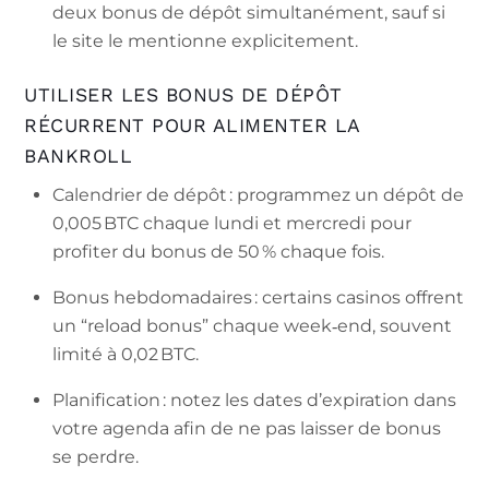
deux bonus de dépôt simultanément, sauf si
le site le mentionne explicitement.
UTILISER LES BONUS DE DÉPÔT
RÉCURRENT POUR ALIMENTER LA
BANKROLL
Calendrier de dépôt : programmez un dépôt de
0,005 BTC chaque lundi et mercredi pour
profiter du bonus de 50 % chaque fois.
Bonus hebdomadaires : certains casinos offrent
un “reload bonus” chaque week‑end, souvent
limité à 0,02 BTC.
Planification : notez les dates d’expiration dans
votre agenda afin de ne pas laisser de bonus
se perdre.