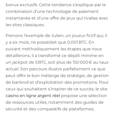
bonus exclusifs. Cette tendance s’explique par la
combinaison d’une technologie de paiement
instantanée et d’une offre de jeux qui rivalise avec
les sites classiques.
Prenons l’exemple de Julien, un joueur fictif qui, il
y a six mois, ne possédait que 0,001 BTC. En
suivant méthodiquement les étapes que nous
détaillerons, il a transformé ce dépôt minime en
un jackpot de 5 BTC, soit plus de 150 000 € au taux
actuel. Son parcours illustre parfaitement ce que
peut offrir le bon mélange de stratégie, de gestion
de bankroll et d’exploitation des promotions. Pour
ceux qui souhaitent s’inspirer de ce succès, le site
casino en ligne argent réel
propose une sélection
de ressources utiles, notamment des guides de
sécurité et des comparatifs de plateformes.