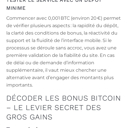
TESTER LE SERVICE AVEC UN DÉPÔT
MINIME
Commencer avec 0,001 BTC (environ 20 €) permet
de vérifier plusieurs aspects : la rapidité du dépôt,
la clarté des conditions de bonus, la réactivité du
support et la fluidité de l’interface mobile. Si le
processus se déroule sans accroc, vous avez une
première validation de la fiabilité du site. En cas
de délai ou de demande d’information
supplémentaire, il vaut mieux chercher une
alternative avant d’engager des montants plus
importants.
DÉCODER LES BONUS BITCOIN
– LE LEVIER SECRET DES
GROS GAINS