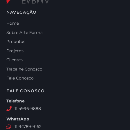
NAVEGAÇÃO
Home
Sobre Arte Farma
Produtos
Projetos
Clientes
Trabalhe Conosco
Fale Conosco
FALE CONOSCO
Telefone
11 4996-9888
WhatsApp
11 94789-9162