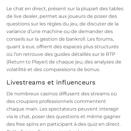
Le chat en direct, présent sur la plupart des tables
de live dealer, permet aux joueurs de poser des
questions sur les règles du jeu, de discuter de la
variance d’une machine ou de demander des
conseils sur la gestion de bankroll. Les forums,
quant à eux, offrent des espaces plus structurés
où l’on retrouve des guides détaillés sur le RTP
(Return to Player) de chaque jeu, des analyses de
volatilité et des comparaisons de bonus.
Livestreams et influenceurs
De nombreux casinos diffusent des streams où
des croupiers professionnels commentent
chaque main. Les spectateurs peuvent interagir
via le chat, poser des questions et même gagner
des free spins en participant à des quiz en direct.