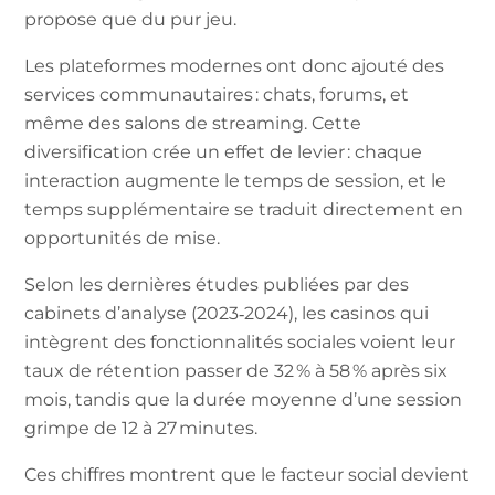
propose que du pur jeu.
Les plateformes modernes ont donc ajouté des
services communautaires : chats, forums, et
même des salons de streaming. Cette
diversification crée un effet de levier : chaque
interaction augmente le temps de session, et le
temps supplémentaire se traduit directement en
opportunités de mise.
Selon les dernières études publiées par des
cabinets d’analyse (2023‑2024), les casinos qui
intègrent des fonctionnalités sociales voient leur
taux de rétention passer de 32 % à 58 % après six
mois, tandis que la durée moyenne d’une session
grimpe de 12 à 27 minutes.
Ces chiffres montrent que le facteur social devient