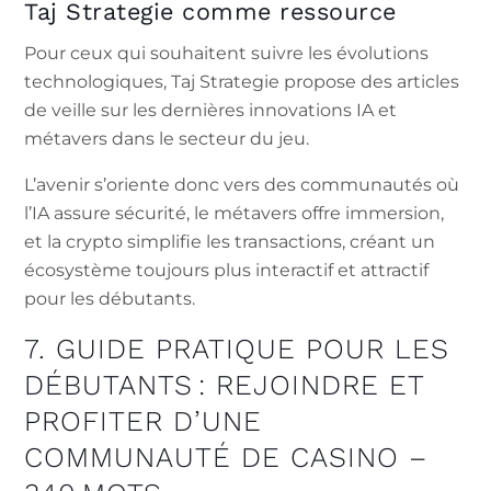
Taj Strategie comme ressource
Pour ceux qui souhaitent suivre les évolutions
technologiques, Taj Strategie propose des articles
de veille sur les dernières innovations IA et
métavers dans le secteur du jeu.
L’avenir s’oriente donc vers des communautés où
l’IA assure sécurité, le métavers offre immersion,
et la crypto simplifie les transactions, créant un
écosystème toujours plus interactif et attractif
pour les débutants.
7. GUIDE PRATIQUE POUR LES
DÉBUTANTS : REJOINDRE ET
PROFITER D’UNE
COMMUNAUTÉ DE CASINO –