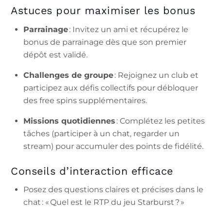
Astuces pour maximiser les bonus
Parrainage
: Invitez un ami et récupérez le
bonus de parrainage dès que son premier
dépôt est validé.
Challenges de groupe
: Rejoignez un club et
participez aux défis collectifs pour débloquer
des free spins supplémentaires.
Missions quotidiennes
: Complétez les petites
tâches (participer à un chat, regarder un
stream) pour accumuler des points de fidélité.
Conseils d’interaction efficace
Posez des questions claires et précises dans le
chat : « Quel est le RTP du jeu Starburst ? »