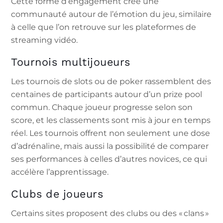
Cette forme d’engagement crée une
communauté autour de l’émotion du jeu, similaire
à celle que l’on retrouve sur les plateformes de
streaming vidéo.
Tournois multijoueurs
Les tournois de slots ou de poker rassemblent des
centaines de participants autour d’un prize pool
commun. Chaque joueur progresse selon son
score, et les classements sont mis à jour en temps
réel. Les tournois offrent non seulement une dose
d’adrénaline, mais aussi la possibilité de comparer
ses performances à celles d’autres novices, ce qui
accélère l’apprentissage.
Clubs de joueurs
Certains sites proposent des clubs ou des « clans »