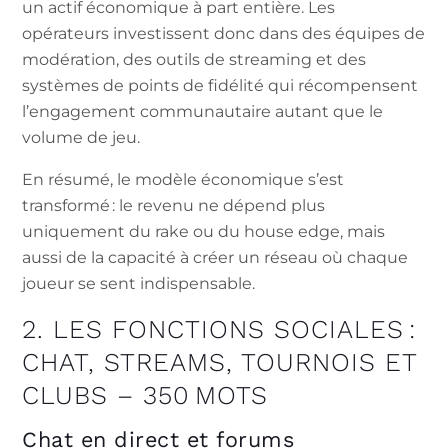
un actif économique à part entière. Les
opérateurs investissent donc dans des équipes de
modération, des outils de streaming et des
systèmes de points de fidélité qui récompensent
l’engagement communautaire autant que le
volume de jeu.
En résumé, le modèle économique s’est
transformé : le revenu ne dépend plus
uniquement du rake ou du house edge, mais
aussi de la capacité à créer un réseau où chaque
joueur se sent indispensable.
2. LES FONCTIONS SOCIALES :
CHAT, STREAMS, TOURNOIS ET
CLUBS – 350 MOTS
Chat en direct et forums