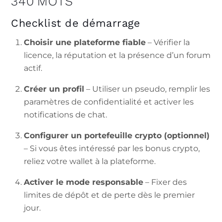
340 MOTS
Checklist de démarrage
Choisir une plateforme fiable
– Vérifier la
licence, la réputation et la présence d’un forum
actif.
Créer un profil
– Utiliser un pseudo, remplir les
paramètres de confidentialité et activer les
notifications de chat.
Configurer un portefeuille crypto (optionnel)
– Si vous êtes intéressé par les bonus crypto,
reliez votre wallet à la plateforme.
Activer le mode responsable
– Fixer des
limites de dépôt et de perte dès le premier
jour.