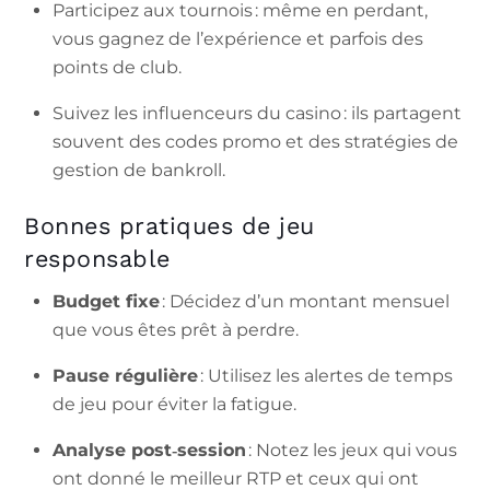
Participez aux tournois : même en perdant,
vous gagnez de l’expérience et parfois des
points de club.
Suivez les influenceurs du casino : ils partagent
souvent des codes promo et des stratégies de
gestion de bankroll.
Bonnes pratiques de jeu
responsable
Budget fixe
: Décidez d’un montant mensuel
que vous êtes prêt à perdre.
Pause régulière
: Utilisez les alertes de temps
de jeu pour éviter la fatigue.
Analyse post‑session
: Notez les jeux qui vous
ont donné le meilleur RTP et ceux qui ont