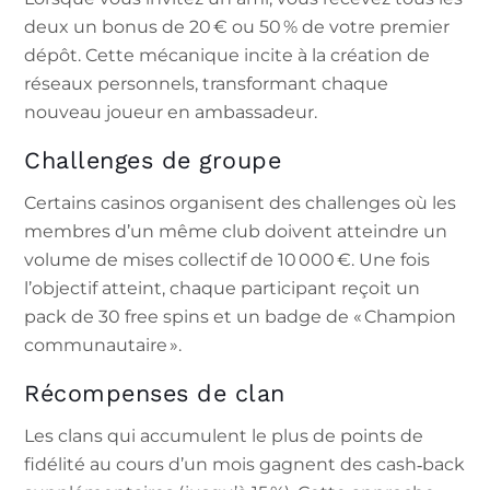
deux un bonus de 20 € ou 50 % de votre premier
dépôt. Cette mécanique incite à la création de
réseaux personnels, transformant chaque
nouveau joueur en ambassadeur.
Challenges de groupe
Certains casinos organisent des challenges où les
membres d’un même club doivent atteindre un
volume de mises collectif de 10 000 €. Une fois
l’objectif atteint, chaque participant reçoit un
pack de 30 free spins et un badge de « Champion
communautaire ».
Récompenses de clan
Les clans qui accumulent le plus de points de
fidélité au cours d’un mois gagnent des cash‑back