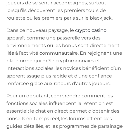
joueurs de se sentir accompagnés, surtout
lorsqu’ils découvrent les premiers tours de
roulette ou les premiers paris sur le blackjack.
Dans ce nouveau paysage, le
crypto casino
apparaît comme une passerelle vers des
environnements où les bonus sont directement
liés à l’activité communautaire. En rejoignant une
plateforme qui mêle cryptomonnaies et
interactions sociales, les novices bénéficient d’un
apprentissage plus rapide et d’une confiance
renforcée grâce aux retours d’autres joueurs.
Pour un débutant, comprendre comment les
fonctions sociales influencent la rétention est
essentiel : le chat en direct permet d’obtenir des
conseils en temps réel, les forums offrent des
guides détaillés, et les programmes de parrainage