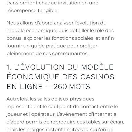
transforment chaque invitation en une
récompense tangible.
Nous allons d’abord analyser l’évolution du
modèle économique, puis détailler le rôle des
bonus, explorer les fonctions sociales, et enfin
fournir un guide pratique pour profiter
pleinement de ces communautés.
1. L’ÉVOLUTION DU MODÈLE
ÉCONOMIQUE DES CASINOS
EN LIGNE – 260 MOTS
Autrefois, les salles de jeux physiques
représentaient le seul point de contact entre le
joueur et l’opérateur. L’avènement d’Internet a
d’abord permis de reproduire ces tables sur écran,
mais les marges restent limitées lorsqu’on ne