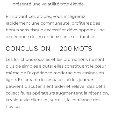
présenté une volatilité trop élevée.
En suivant ces étapes, vous intégrerez
rapidement une communauté, profiterez des
bonus sans risque excessif et développerez une
expérience de jeu enrichissante et durable.
CONCLUSION – 200 MOTS
Les fonctions sociales et les promotions ne sont
plus de simples ajouts ; elles constituent le cœur
même de l’expérience moderne des casinos en
ligne. En créant des espaces où les joueurs
peuvent discuter, s’entraider et relever des défis
collectifs, les opérateurs augmentent la rétention,
la valeur vie client et, surtout, la confiance des
novices.