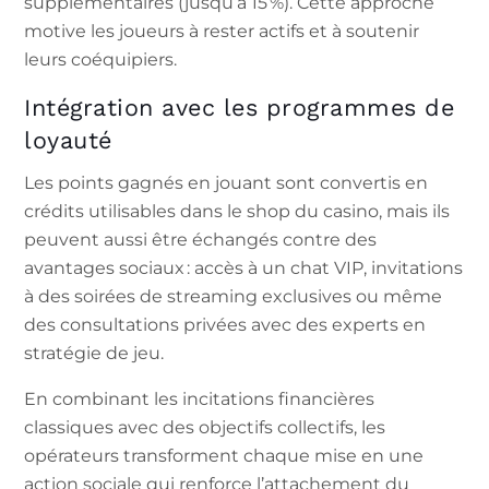
supplémentaires (jusqu’à 15 %). Cette approche
motive les joueurs à rester actifs et à soutenir
leurs coéquipiers.
Intégration avec les programmes de
loyauté
Les points gagnés en jouant sont convertis en
crédits utilisables dans le shop du casino, mais ils
peuvent aussi être échangés contre des
avantages sociaux : accès à un chat VIP, invitations
à des soirées de streaming exclusives ou même
des consultations privées avec des experts en
stratégie de jeu.
En combinant les incitations financières
classiques avec des objectifs collectifs, les
opérateurs transforment chaque mise en une
action sociale qui renforce l’attachement du