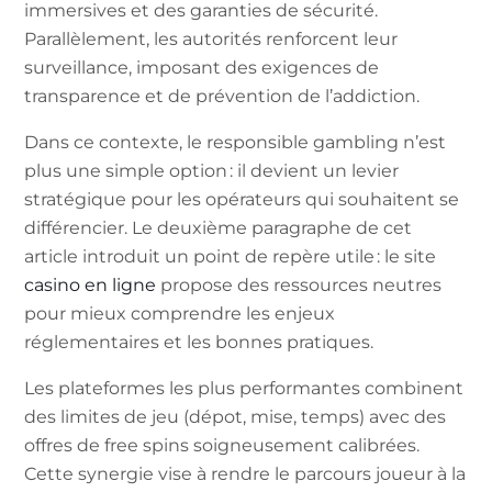
immersives et des garanties de sécurité.
Parallèlement, les autorités renforcent leur
surveillance, imposant des exigences de
transparence et de prévention de l’addiction.
Dans ce contexte, le responsible gambling n’est
plus une simple option : il devient un levier
stratégique pour les opérateurs qui souhaitent se
différencier. Le deuxième paragraphe de cet
article introduit un point de repère utile : le site
casino en ligne
propose des ressources neutres
pour mieux comprendre les enjeux
réglementaires et les bonnes pratiques.
Les plateformes les plus performantes combinent
des limites de jeu (dépot, mise, temps) avec des
offres de free spins soigneusement calibrées.
Cette synergie vise à rendre le parcours joueur à la