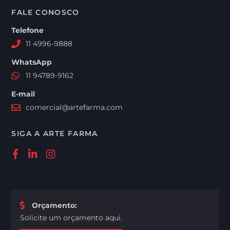
FALE CONOSCO
Telefone
11 4996-9888
WhatsApp
11 94789-9162
E-mail
comercial@artefarma.com
SIGA A ARTE FARMA
Orçamento
:
Solicite um orçamento aqui.