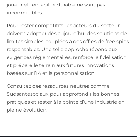
joueur et rentabilité durable ne sont pas
incompatibles.
Pour rester compétitifs, les acteurs du secteur
doivent adopter dès aujourd’hui des solutions de
limites simples, couplées à des offres de free spins
responsables. Une telle approche répond aux
exigences réglementaires, renforce la fidélisation
et prépare le terrain aux futures innovations
basées sur l’IA et la personnalisation.
Consultez des ressources neutres comme
Sudsantesociaux pour approfondir les bonnes
pratiques et rester à la pointe d’une industrie en
pleine évolution.