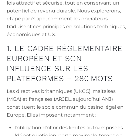
fois attractif et sécurisé, tout en conservant un
potentiel de revenu durable. Nous explorerons,
étape par étape, comment les opérateurs
traduisent ces principes en solutions techniques,
économiques et UX.
1. LE CADRE RÉGLEMENTAIRE
EUROPÉEN ET SON
INFLUENCE SUR LES
PLATEFORMES – 280 MOTS
Les directives britanniques (UKGC), maltaises
(MGA) et françaises (ARJEL, aujourd’hui ANJ)
constituent le socle commun du casino légal en
Europe. Elles imposent notamment :
l’obligation d’offrir des limites auto‑imposées
(dépot quotidien, perte maximale, temps de