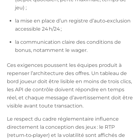
jeu) ;
la mise en place d’un registre d’auto‑exclusion
accessible 24 h/24 ;
la communication claire des conditions de
bonus, notamment le wager.
Ces exigences poussent les équipes produit à
repenser l’architecture des offres. Un tableau de
bord joueur doit être lisible en moins de trois clics,
les API de contrôle doivent répondre en temps
réel, et chaque message d’avertissement doit être
visible avant toute transaction.
Le respect du cadre réglementaire influence
directement la conception des jeux : le RTP
(return‑to‑player) et la volatilité sont affichés de