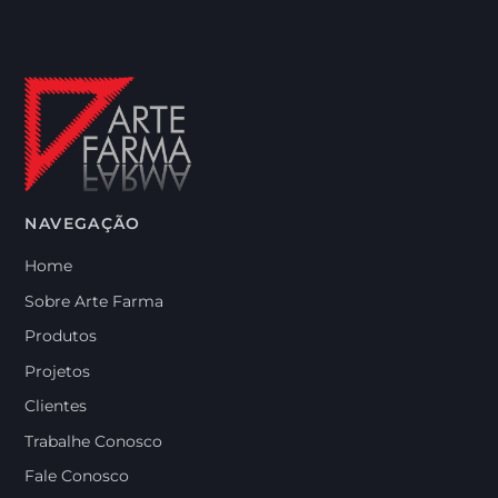
NAVEGAÇÃO
Home
Sobre Arte Farma
Produtos
Projetos
Clientes
Trabalhe Conosco
Fale Conosco