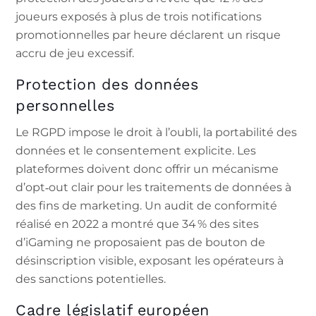
joueurs exposés à plus de trois notifications
promotionnelles par heure déclarent un risque
accru de jeu excessif.
Protection des données
personnelles
Le RGPD impose le droit à l’oubli, la portabilité des
données et le consentement explicite. Les
plateformes doivent donc offrir un mécanisme
d’opt‑out clair pour les traitements de données à
des fins de marketing. Un audit de conformité
réalisé en 2022 a montré que 34 % des sites
d’iGaming ne proposaient pas de bouton de
désinscription visible, exposant les opérateurs à
des sanctions potentielles.
Cadre législatif européen