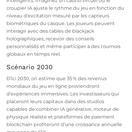
intelligents. Imaginez un casino virtuel où le
croupier IA ajuste le rythme du jeu en fonction du
niveau d’excitation mesuré par les capteurs
biométriques du casque. Les joueurs peuvent
interagir avec des tables de blackjack
holographiques, recevoir des conseils
personnalisés et même participer à des tournois
globaux en temps réel.
Scénario 2030
D’ici 2030, on estime que 35 % des revenus
mondiaux du jeu en ligne proviendront
d’expériences immersives. Les investisseurs qui
placeront leurs capitaux dans des studios
capables de combiner IA générative, moteur de
physique réaliste et plateformes de paiement
blockchain profiteront d’une croissance annuelle