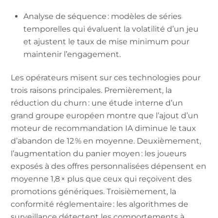
Analyse de séquence : modèles de séries
temporelles qui évaluent la volatilité d’un jeu
et ajustent le taux de mise minimum pour
maintenir l’engagement.
Les opérateurs misent sur ces technologies pour
trois raisons principales. Premièrement, la
réduction du churn : une étude interne d’un
grand groupe européen montre que l’ajout d’un
moteur de recommandation IA diminue le taux
d’abandon de 12 % en moyenne. Deuxièmement,
l’augmentation du panier moyen : les joueurs
exposés à des offres personnalisées dépensent en
moyenne 1,8 × plus que ceux qui reçoivent des
promotions génériques. Troisièmement, la
conformité réglementaire : les algorithmes de
surveillance détectent les comportements à