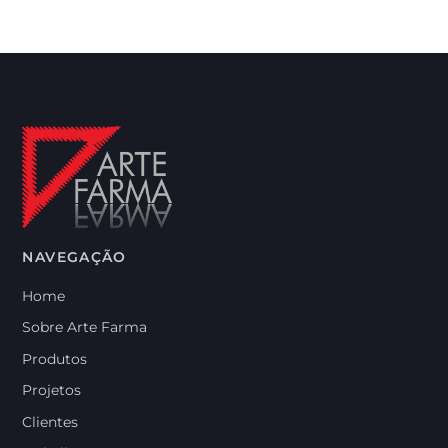
NAVEGAÇÃO
Home
Sobre Arte Farma
Produtos
Projetos
Clientes