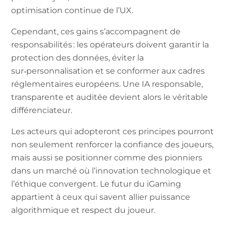
optimisation continue de l’UX.
Cependant, ces gains s’accompagnent de
responsabilités : les opérateurs doivent garantir la
protection des données, éviter la
sur‑personnalisation et se conformer aux cadres
réglementaires européens. Une IA responsable,
transparente et auditée devient alors le véritable
différenciateur.
Les acteurs qui adopteront ces principes pourront
non seulement renforcer la confiance des joueurs,
mais aussi se positionner comme des pionniers
dans un marché où l’innovation technologique et
l’éthique convergent. Le futur du iGaming
appartient à ceux qui savent allier puissance
algorithmique et respect du joueur.