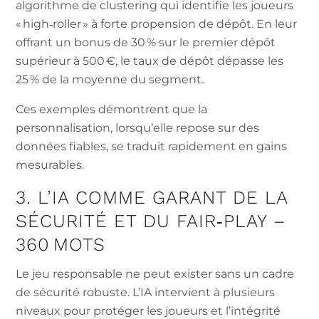
algorithme de clustering qui identifie les joueurs
« high‑roller » à forte propension de dépôt. En leur
offrant un bonus de 30 % sur le premier dépôt
supérieur à 500 €, le taux de dépôt dépasse les
25 % de la moyenne du segment.
Ces exemples démontrent que la
personnalisation, lorsqu’elle repose sur des
données fiables, se traduit rapidement en gains
mesurables.
3. L’IA COMME GARANT DE LA
SÉCURITÉ ET DU FAIR‑PLAY –
360 MOTS
Le jeu responsable ne peut exister sans un cadre
de sécurité robuste. L’IA intervient à plusieurs
niveaux pour protéger les joueurs et l’intégrité