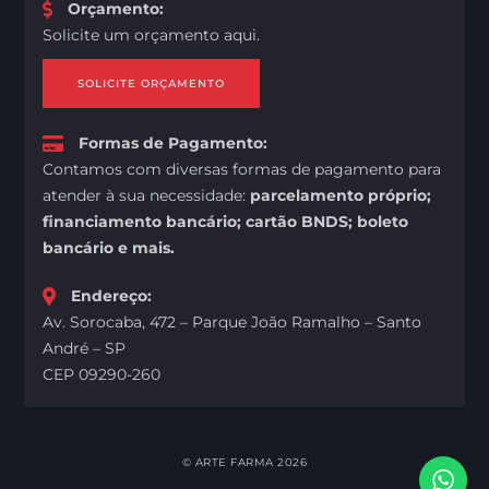
Orçamento
:
Solicite um orçamento aqui.
SOLICITE ORÇAMENTO
Formas de Pagamento
:
Contamos com diversas formas de pagamento para
atender à sua necessidade:
parcelamento próprio;
financiamento bancário; cartão BNDS; boleto
bancário e mais.
Endereço
:
Av. Sorocaba, 472 – Parque João Ramalho – Santo
André – SP
CEP 09290-260
©
ARTE FARMA
2026