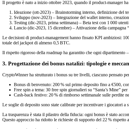
Il progetto è nato a inizio ottobre 2023, quando il product‑manager ha 
Ideazione (ott‑2023) – Brainstorming interno, definizione del te
Sviluppo (nov‑2023) – Integrazione del wallet interno, creazion
Testing (dic‑2023, prima settimana) – Beta test con 1 000 utenti 
Lancio (dic‑2023, 15 dicembre) – Attivazione della campagna 
Le decisioni di product‑management hanno fissato KPI ambiziosi: 100 0
totale del jackpot di almeno 0,5 BTC.
Il rispetto rigoroso della roadmap ha garantito che ogni dipartimento 
3. Progettazione dei bonus natalizi: tipologie e meccan
CryptoWinner ha strutturato i bonus su tre livelli, ciascuno pensato pe
Bonus di benvenuto: 200 % sul primo deposito fino a €500, con re
Free spin a tema: 30 free spin giornalieri su “Santa’s Mine” per
Cash‑back festivo: 20 % di rimborso settimanale sulle perdite n
Le soglie di deposito sono state calibrate per incentivare i giocatori
La trasparenza è stata il pilastro della fiducia: ogni bonus è stato ac
Questo approccio ha ridotto le richieste di supporto del 22 % rispetto