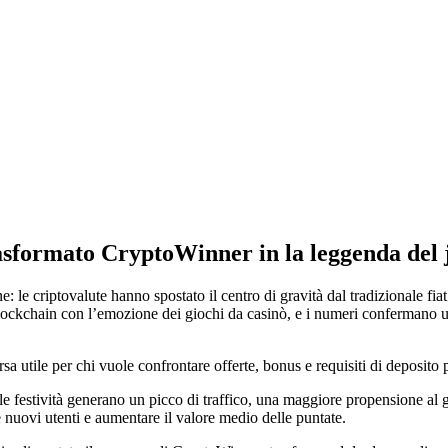
rasformato CryptoWinner in la leggenda del 
 le criptovalute hanno spostato il centro di gravità dal tradizionale fia
blockchain con l’emozione dei giochi da casinò, e i numeri confermano 
a utile per chi vuole confrontare offerte, bonus e requisiti di deposito
: le festività generano un picco di traffico, una maggiore propensione al
e nuovi utenti e aumentare il valore medio delle puntate.