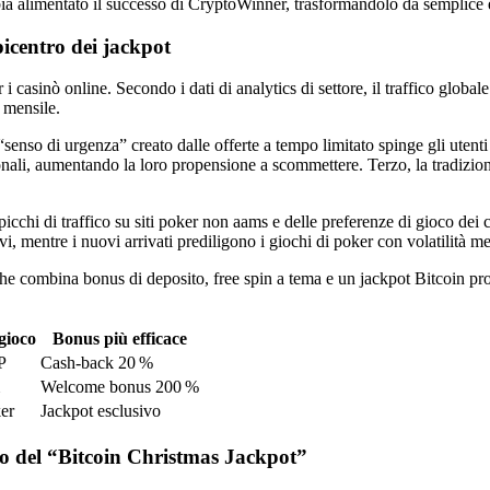
bia alimentato il successo di CryptoWinner, trasformandolo da semplice
picentro dei jackpot
r i casinò online. Secondo i dati di analytics di settore, il traffico globa
 mensile.
 “senso di urgenza” creato dalle offerte a tempo limitato spinge gli utent
onali, aumentando la loro propensione a scommettere. Terzo, la tradizion
icchi di traffico su siti poker non aams e delle preferenze di gioco dei cli
, mentre i nuovi arrivati prediligono i giochi di poker con volatilità me
he combina bonus di deposito, free spin a tema e un jackpot Bitcoin prog
gioco
Bonus più efficace
P
Cash‑back 20 %
Welcome bonus 200 %
ker
Jackpot esclusivo
o del “Bitcoin Christmas Jackpot”