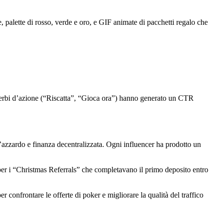
e, palette di rosso, verde e oro, e GIF animate di pacchetti regalo che
 verbi d’azione (“Riscatta”, “Gioca ora”) hanno generato un CTR
d’azzardo e finanza decentralizzata. Ogni influencer ha prodotto un
 per i “Christmas Referrals” che completavano il primo deposito entro
 per confrontare le offerte di poker e migliorare la qualità del traffico