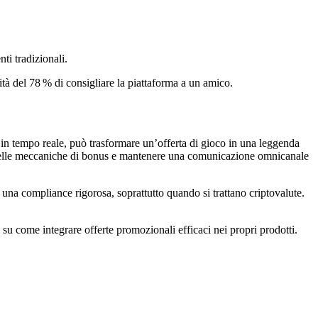
ti tradizionali.
tà del 78 % di consigliare la piattaforma a un amico.
 in tempo reale, può trasformare un’offerta di gioco in una leggenda
za nelle meccaniche di bonus e mantenere una comunicazione omnicanale
una compliance rigorosa, soprattutto quando si trattano criptovalute.
su come integrare offerte promozionali efficaci nei propri prodotti.