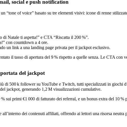
il, social e push notification
un “tone of voice” basato su tre elementi visivi: icone di renne stilizzat
o di Natale ti aspetta!” e CTA “Riscatta il 200 %”.
tra!” con countdown a 4 ore.
 un link a una landing page privata per il jackpot esclusivo.
ntato il tasso di apertura del 9 % rispetto a quelle senza. Le CTA con
a portata del jackpot
iù di 500 k follower su YouTube e Twitch, tutti specializzati in giochi 
 del jackpot, generando 1,2 M visualizzazioni cumulative.
 % sui primi €1 000 di fatturato dei referral, e un bonus extra del 10 %
ne all’interno dei contenuti affiliati, offrendo ai lettori una risorsa neutra