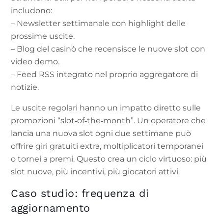
includono:
– Newsletter settimanale con highlight delle
prossime uscite.
– Blog del casinò che recensisce le nuove slot con
video demo.
– Feed RSS integrato nel proprio aggregatore di
notizie.
Le uscite regolari hanno un impatto diretto sulle
promozioni “slot‑of‑the‑month”. Un operatore che
lancia una nuova slot ogni due settimane può
offrire giri gratuiti extra, moltiplicatori temporanei
o tornei a premi. Questo crea un ciclo virtuoso: più
slot nuove, più incentivi, più giocatori attivi.
Caso studio: frequenza di
aggiornamento