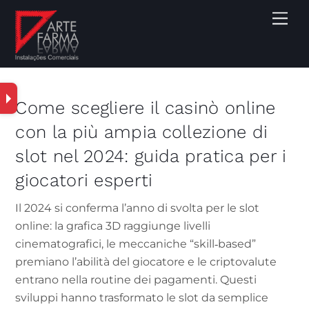
Come scegliere il casinò online
con la più ampia collezione di
slot nel 2024: guida pratica per i
giocatori esperti
Il 2024 si conferma l’anno di svolta per le slot
online: la grafica 3D raggiunge livelli
cinematografici, le meccaniche “skill‑based”
premiano l’abilità del giocatore e le criptovalute
entrano nella routine dei pagamenti. Questi
sviluppi hanno trasformato le slot da semplice