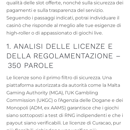
qualità delle slot offerte, nonché sulla sicurezza dei
pagamenti e sulla trasparenza del servizio.
Seguendo i passaggi indicati, potrai individuare il
casinò che risponde al meglio alle tue esigenze di
high‑roller o di appassionato di giochi live.
1. ANALISI DELLE LICENZE E
DELLA REGOLAMENTAZIONE –
350 PAROLE
Le licenze sono il primo filtro di sicurezza. Una
piattaforma autorizzata da autorità come la Malta
Gaming Authority (MGA), l’UK Gambling
Commission (UKGC) o l’Agenzia delle Dogane e dei
Monopoli (ADM, ex AAMS) garantisce che i giochi
siano sottoposti a test di RNG indipendenti e che i
payout siano verificabili. Le licenze di Curacao, pur