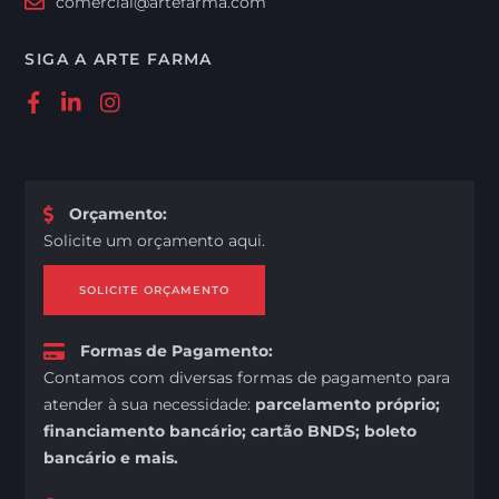
comercial@artefarma.com
SIGA A ARTE FARMA
Orçamento
:
Solicite um orçamento aqui.
SOLICITE ORÇAMENTO
Formas de Pagamento
:
Contamos com diversas formas de pagamento para
atender à sua necessidade:
parcelamento próprio;
financiamento bancário; cartão BNDS; boleto
bancário e mais.