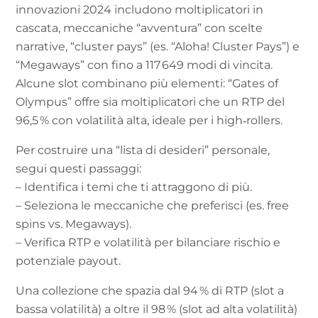
innovazioni 2024 includono moltiplicatori in
cascata, meccaniche “avventura” con scelte
narrative, “cluster pays” (es. “Aloha! Cluster Pays”) e
“Megaways” con fino a 117 649 modi di vincita.
Alcune slot combinano più elementi: “Gates of
Olympus” offre sia moltiplicatori che un RTP del
96,5 % con volatilità alta, ideale per i high‑rollers.
Per costruire una “lista di desideri” personale,
segui questi passaggi:
– Identifica i temi che ti attraggono di più.
– Seleziona le meccaniche che preferisci (es. free
spins vs. Megaways).
– Verifica RTP e volatilità per bilanciare rischio e
potenziale payout.
Una collezione che spazia dal 94 % di RTP (slot a
bassa volatilità) a oltre il 98 % (slot ad alta volatilità)