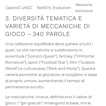
Nessuna
CasinoC
UKGC
NetEnt, Evolution
esclusiva
3. DIVERSITÀ TEMATICA E
VARIETÀ DI MECCANICHE DI
GIOCO – 340 PAROLE
Una collezione equilibrata deve parlare a tutti i
gusti. Le slot tematiche si suddividono in
avventura (“Gonzo’s Quest”), fantasy (“Immortal
Romance”), sport (“Football Star”), film (“Jurassic
World”) e cultura pop (“Rick and Morty”). Questa
varietà permette al giocatore di scegliere in base
al proprio umore, aumentando il tempo di
permanenza sul sito.
Le meccaniche, invece, definiscono il valore di
gioco. I “giri gratuiti” rimangono la base, ma le