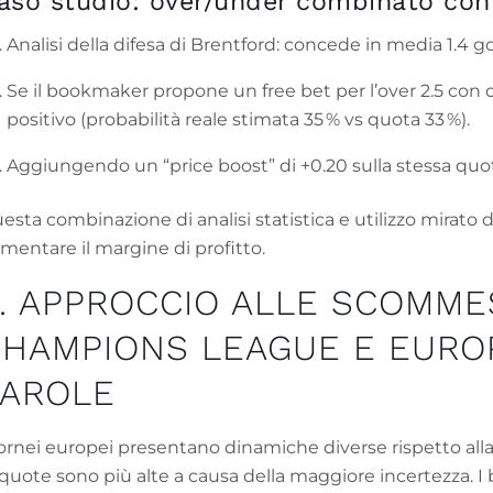
aso studio: over/under combinato con
Analisi della difesa di Brentford: concede in media 1.4 gol
Se il bookmaker propone un free bet per l’over 2.5 con
positivo (probabilità reale stimata 35 % vs quota 33 %).
Aggiungendo un “price boost” di +0.20 sulla stessa quota
esta combinazione di analisi statistica e utilizzo mirato 
mentare il margine di profitto.
. APPROCCIO ALLE SCOMME
HAMPIONS LEAGUE E EUROP
PAROLE
tornei europei presentano dinamiche diverse rispetto all
 quote sono più alte a causa della maggiore incertezza. I