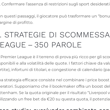
Confermare l’assenza di restrizioni sugli sport desiderati
n questi passaggi, il giocatore può trasformare un “bon
rgine di profitto.
. STRATEGIE DI SCOMMESSA
EAGUE – 350 PAROLE
 Premier League è il terreno di prova più ricco per gli sco
sponibili e alla volatilità delle quote. I fattori chiave da
rtite), infortuni di titolari, e congestione di calendario (p
a strategia efficace consiste nel combinare i price boost 
eratori. Supponiamo che il bookmaker offra un boost del +
ttenham. Se la quota originale per il risultato “Liverpool vin
ilizzando un free bet da €20 su questa quota, il potenziale