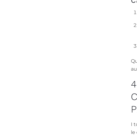
C
Qu
au
4
C
I 
le