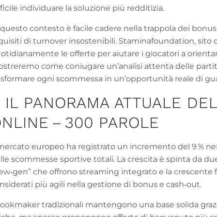
fficile individuare la soluzione più redditizia.
 questo contesto è facile cadere nella trappola dei bonu
quisiti di turnover insostenibili. Staminafoundation, sito
otidianamente le offerte per aiutare i giocatori a orienta
streremo come coniugare un’analisi attenta delle partite 
asformare ogni scommessa in un’opportunità reale di g
. IL PANORAMA ATTUALE DE
NLINE – 300 PAROLE
 mercato europeo ha registrato un incremento del 9 % nel 2
lle scommesse sportive totali. La crescita è spinta da due
ew‑gen” che offrono streaming integrato e la crescente fi
nsiderati più agili nella gestione di bonus e cash‑out.
bookmaker tradizionali mantengono una base solida grazie