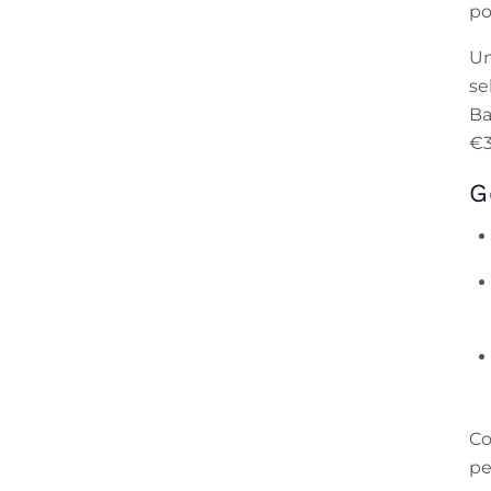
po
Un
se
Ba
€3
G
Co
pe