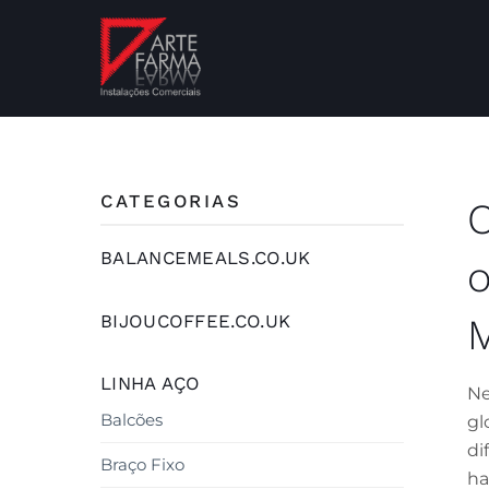
CATEGORIAS
C
BALANCEMEALS.CO.UK
o
M
BIJOUCOFFEE.CO.UK
LINHA AÇO
Ne
Balcões
gl
di
Braço Fixo
ha