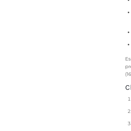
Es
pr
(1
C