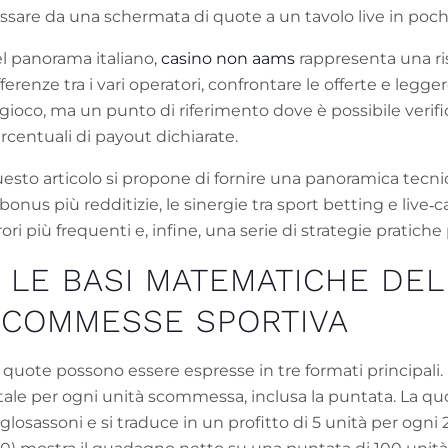
ssare da una schermata di quote a un tavolo live in poch
l panorama italiano,
casino non aams
rappresenta una ris
fferenze tra i vari operatori, confrontare le offerte e legg
 gioco, ma un punto di riferimento dove è possibile verif
rcentuali di payout dichiarate.
esto articolo si propone di fornire una panoramica tecnic
 bonus più redditizie, le sinergie tra sport betting e live‑c
rori più frequenti e, infine, una serie di strategie pratich
. LE BASI MATEMATICHE DEL
SCOMMESSE SPORTIVA
 quote possono essere espresse in tre formati principali. L
tale per ogni unità scommessa, inclusa la puntata. La quo
glosassoni e si traduce in un profitto di 5 unità per ogn