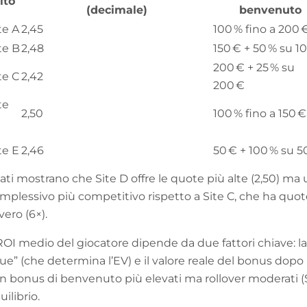
ito
(decimale)
benvenuto
te A
2,45
100 % fino a 200 
te B
2,48
150 € + 50 % su 1
200 € + 25 % su
te C
2,42
200 €
te
2,50
100 % fino a 150 €
te E
2,46
50 € + 100 % su 5
dati mostrano che Site D offre le quote più alte (2,50) ma 
mplessivo più competitivo rispetto a Site C, che ha quot
vero (6×).
 ROI medio del giocatore dipende da due fattori chiave: l
rue” (che determina l’EV) e il valore reale del bonus dopo il 
n bonus di benvenuto più elevati ma rollover moderati (Si
uilibrio.