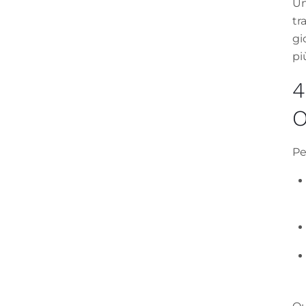
Un
tr
gi
pi
4
O
Pe