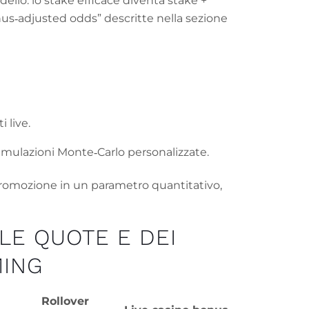
ello: lo stake efficace diventa stake +
us‑adjusted odds” descritte nella sezione
 live.
mulazioni Monte‑Carlo personalizzate.
promozione in un parametro quantitativo,
LLE QUOTE E DEI
MING
Rollover