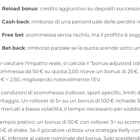
Reload bonus
: credito aggiuntivo su depositi successiv
Cash‑back
: rimborso di una percentuale delle perdite ne
Free bet
: scommessa senza rischio, ma il profitto è sog
Bet‑back
: rimborso parziale se la quota scende sotto u
r valutare l’impatto reale, si calcola il “bonus‑adjusted o
ommessa da 50 € su quota 2,00 riceve un bonus di 25 €, 
 € = 2,50, migliorando notevolmente l’EV.
 condizioni di scommessa (rollover, sport‑specific, limit
ntaggio. Un rollover di 5× su un bonus di 100 € richiede 5
 mercati a bassa volatilità, il tempo necessario per soddisf
empio pratico: un bonus di 50 € con rollover 3× su scomm
0 € di stake. Se il giocatore utilizza una strategia Kelly co
5 €, inferiore al valore nominale del bonus. Solo scegliend