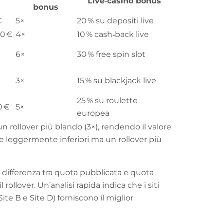
Live‑casino bonus
bonus
€
5×
20 % su depositi live
00 €
4×
10 % cash‑back live
6×
30 % free spin slot
3×
15 % su blackjack live
25 % su roulette
0 €
5×
europea
un rollover più blando (3×), rendendo il valore
e leggermente inferiori ma un rollover più
a differenza tra quota pubblicata e quota
rollover. Un’analisi rapida indica che i siti
te B e Site D) forniscono il miglior