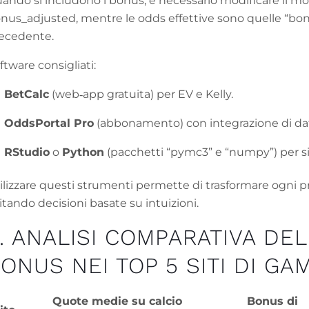
ando si includono i bonus, è necessario modificare il mod
nus_adjusted, mentre le odds effettive sono quelle “bon
ecedente.
ftware consigliati:
BetCalc
(web‑app gratuita) per EV e Kelly.
OddsPortal Pro
(abbonamento) con integrazione di dati
RStudio
o
Python
(pacchetti “pymc3” e “numpy”) per si
ilizzare questi strumenti permette di trasformare ogni 
itando decisioni basate su intuizioni.
. ANALISI COMPARATIVA DE
ONUS NEI TOP 5 SITI DI GA
Quote medie su calcio
Bonus di