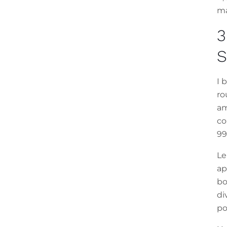
ma
3
I 
ro
am
co
99
Le
ap
bo
di
po