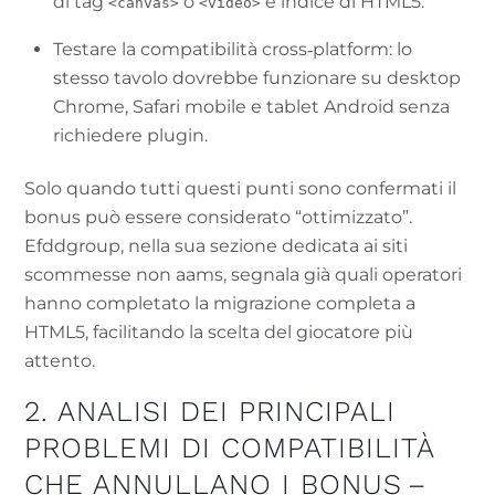
di tag
o
è indice di HTML5.
<canvas>
<video>
Testare la compatibilità cross‑platform: lo
stesso tavolo dovrebbe funzionare su desktop
Chrome, Safari mobile e tablet Android senza
richiedere plugin.
Solo quando tutti questi punti sono confermati il
bonus può essere considerato “ottimizzato”.
Efddgroup, nella sua sezione dedicata ai siti
scommesse non aams, segnala già quali operatori
hanno completato la migrazione completa a
HTML5, facilitando la scelta del giocatore più
attento.
2. ANALISI DEI PRINCIPALI
PROBLEMI DI COMPATIBILITÀ
CHE ANNULLANO I BONUS –