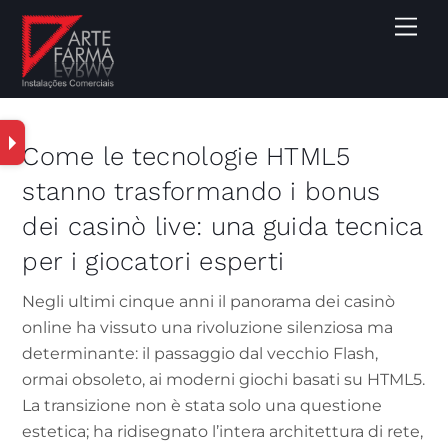
Come le tecnologie HTML5
stanno trasformando i bonus
dei casinò live: una guida tecnica
per i giocatori esperti
Negli ultimi cinque anni il panorama dei casinò
online ha vissuto una rivoluzione silenziosa ma
determinante: il passaggio dal vecchio Flash,
ormai obsoleto, ai moderni giochi basati su HTML5.
La transizione non è stata solo una questione
estetica; ha ridisegnato l’intera architettura di rete,