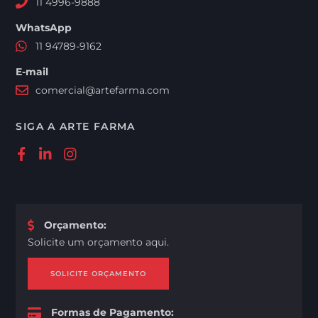
11 4996-9888
WhatsApp
11 94789-9162
E-mail
comercial@artefarma.com
SIGA A ARTE FARMA
Orçamento
:
Solicite um orçamento aqui.
SOLICITE ORÇAMENTO
Formas de Pagamento
: