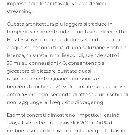
imprescindibili per i tavoli live con dealer in
streaming.
Questa architettura più leggera si traduce in
tempi di caricamento ridotti: un tavolo di roulette
HTML5 si avvia in meno di due secondi, contro i
cinque‑sei secondi tipici di una soluzione Flash. La
latenza, misurata in millisecondi, scende sotto i
30 ms su connessioni 4G, consentendo al
giocatore di piazzare puntate quasi
istantaneamente. Quando un bonus di
benvenuto richiede 20 % di puntate su giochi live
entro 48 ore, ogni secondo di attesa è un rischio di
non raggiungere il requisito di wagering.
Esempi concreti dimostrano l’impatto. Il casinò
“RoyalLive” offre un bonus di €200 + 100 % di
rimborso su perdite live, ma solo per giochi basati