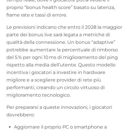
proprio “bonus health score” basato su latenza,
frame rate e tassi di errore.
Le previsioni indicano che entro il 2028 la maggior
parte dei bonus live sarà legata a metriche di
qualità della connessione. Un bonus “adaptive”
potrebbe aumentare la percentuale di rimborso
del 5 % per ogni 10 ms di miglioramento del ping
rispetto alla media dell’utente. Questo modello
incentiva i giocatori a investire in hardware
migliore e a scegliere provider di rete più
performanti, creando un circolo virtuoso di
miglioramento tecnologico.
Per prepararsi a queste innovazioni, i giocatori
dovrebbero:
Aggiornare il proprio PC o smartphone a