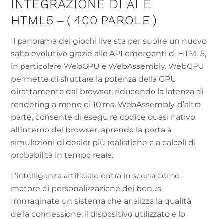
INTEGRAZIONE DI AI E
HTML5 – ( 400 PAROLE )
Il panorama dei giochi live sta per subire un nuovo
salto evolutivo grazie alle API emergenti di HTML5,
in particolare WebGPU e WebAssembly. WebGPU
permette di sfruttare la potenza della GPU
direttamente dal browser, riducendo la latenza di
rendering a meno di 10 ms. WebAssembly, d’altra
parte, consente di eseguire codice quasi nativo
all’interno del browser, aprendo la porta a
simulazioni di dealer più realistiche e a calcoli di
probabilità in tempo reale.
L’intelligenza artificiale entra in scena come
motore di personalizzazione dei bonus.
Immaginate un sistema che analizza la qualità
della connessione, il dispositivo utilizzato e lo