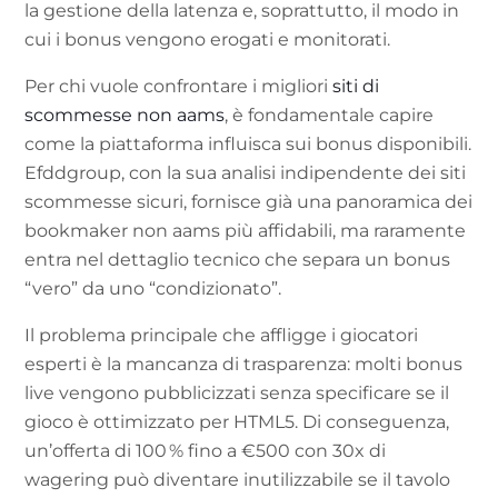
la gestione della latenza e, soprattutto, il modo in
cui i bonus vengono erogati e monitorati.
Per chi vuole confrontare i migliori
siti di
scommesse non aams
, è fondamentale capire
come la piattaforma influisca sui bonus disponibili.
Efddgroup, con la sua analisi indipendente dei siti
scommesse sicuri, fornisce già una panoramica dei
bookmaker non aams più affidabili, ma raramente
entra nel dettaglio tecnico che separa un bonus
“vero” da uno “condizionato”.
Il problema principale che affligge i giocatori
esperti è la mancanza di trasparenza: molti bonus
live vengono pubblicizzati senza specificare se il
gioco è ottimizzato per HTML5. Di conseguenza,
un’offerta di 100 % fino a €500 con 30x di
wagering può diventare inutilizzabile se il tavolo