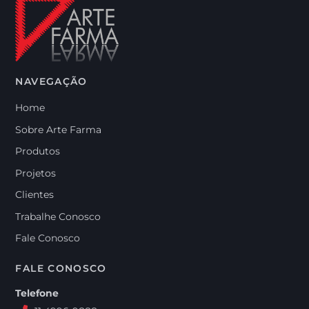
NAVEGAÇÃO
Home
Sobre Arte Farma
Produtos
Projetos
Clientes
Trabalhe Conosco
Fale Conosco
FALE CONOSCO
Telefone