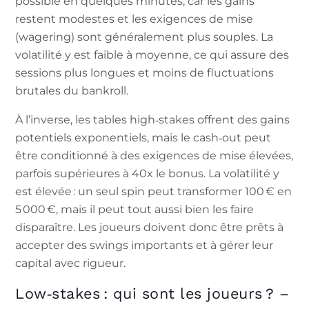
possible en quelques minutes, car les gains
restent modestes et les exigences de mise
(wagering) sont généralement plus souples. La
volatilité y est faible à moyenne, ce qui assure des
sessions plus longues et moins de fluctuations
brutales du bankroll.
À l’inverse, les tables high‑stakes offrent des gains
potentiels exponentiels, mais le cash‑out peut
être conditionné à des exigences de mise élevées,
parfois supérieures à 40x le bonus. La volatilité y
est élevée : un seul spin peut transformer 100 € en
5 000 €, mais il peut tout aussi bien les faire
disparaître. Les joueurs doivent donc être prêts à
accepter des swings importants et à gérer leur
capital avec rigueur.
Low‑stakes : qui sont les joueurs ? –