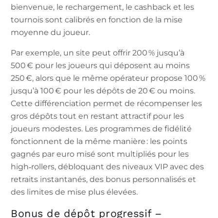
bienvenue, le rechargement, le cashback et les
tournois sont calibrés en fonction de la mise
moyenne du joueur.
Par exemple, un site peut offrir 200 % jusqu’à
500 € pour les joueurs qui déposent au moins
250 €, alors que le même opérateur propose 100 %
jusqu’à 100 € pour les dépôts de 20 € ou moins.
Cette différenciation permet de récompenser les
gros dépôts tout en restant attractif pour les
joueurs modestes. Les programmes de fidélité
fonctionnent de la même manière : les points
gagnés par euro misé sont multipliés pour les
high‑rollers, débloquant des niveaux VIP avec des
retraits instantanés, des bonus personnalisés et
des limites de mise plus élevées.
Bonus de dépôt progressif –