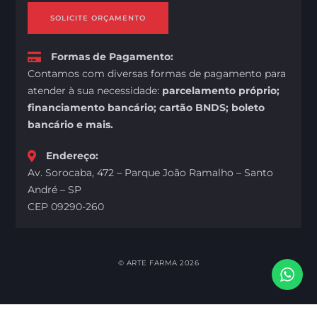
SOLICITE ORÇAMENTO
Formas de Pagamento
:
Contamos com diversas formas de pagamento para
atender à sua necessidade:
parcelamento próprio;
financiamento bancário; cartão BNDS; boleto
bancário e mais.
Endereço
:
Av. Sorocaba, 472 – Parque João Ramalho – Santo
André – SP
CEP 09290-260
©
ARTE FARMA
2026