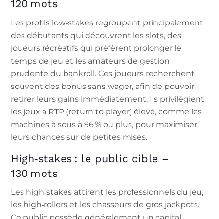
120 mots
Les profils low‑stakes regroupent principalement
des débutants qui découvrent les slots, des
joueurs récréatifs qui préfèrent prolonger le
temps de jeu et les amateurs de gestion
prudente du bankroll. Ces joueurs recherchent
souvent des bonus sans wager, afin de pouvoir
retirer leurs gains immédiatement. Ils privilégient
les jeux à RTP (return to player) élevé, comme les
machines à sous à 96 % ou plus, pour maximiser
leurs chances sur de petites mises.
High‑stakes : le public cible –
130 mots
Les high‑stakes attirent les professionnels du jeu,
les high‑rollers et les chasseurs de gros jackpots.
Ce public possède généralement un capital