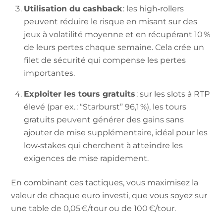
Utilisation du cashback
: les high‑rollers
peuvent réduire le risque en misant sur des
jeux à volatilité moyenne et en récupérant 10 %
de leurs pertes chaque semaine. Cela crée un
filet de sécurité qui compense les pertes
importantes.
Exploiter les tours gratuits
: sur les slots à RTP
élevé (par ex. : “Starburst” 96,1 %), les tours
gratuits peuvent générer des gains sans
ajouter de mise supplémentaire, idéal pour les
low‑stakes qui cherchent à atteindre les
exigences de mise rapidement.
En combinant ces tactiques, vous maximisez la
valeur de chaque euro investi, que vous soyez sur
une table de 0,05 €/tour ou de 100 €/tour.