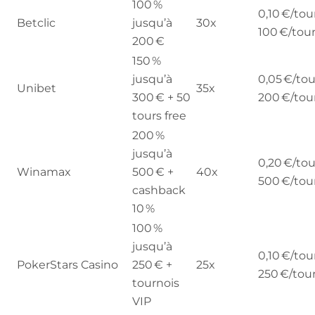
100 %
0,10 €/tou
Betclic
jusqu’à
30x
100 €/tou
200 €
150 %
jusqu’à
0,05 €/tou
Unibet
35x
300 € + 50
200 €/tou
tours free
200 %
jusqu’à
0,20 €/tou
Winamax
500 € +
40x
500 €/tou
cashback
10 %
100 %
jusqu’à
0,10 €/tou
PokerStars Casino
250 € +
25x
250 €/tou
tournois
VIP