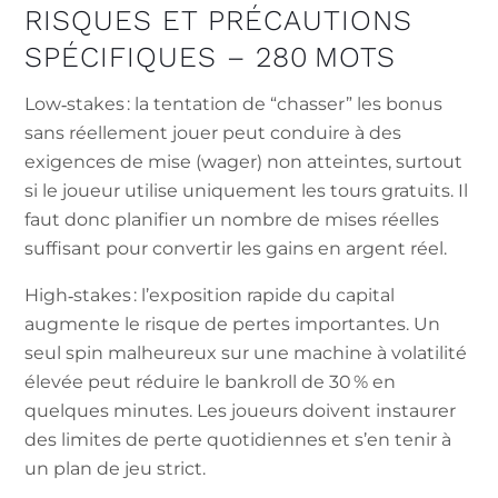
RISQUES ET PRÉCAUTIONS
SPÉCIFIQUES – 280 MOTS
Low‑stakes : la tentation de “chasser” les bonus
sans réellement jouer peut conduire à des
exigences de mise (wager) non atteintes, surtout
si le joueur utilise uniquement les tours gratuits. Il
faut donc planifier un nombre de mises réelles
suffisant pour convertir les gains en argent réel.
High‑stakes : l’exposition rapide du capital
augmente le risque de pertes importantes. Un
seul spin malheureux sur une machine à volatilité
élevée peut réduire le bankroll de 30 % en
quelques minutes. Les joueurs doivent instaurer
des limites de perte quotidiennes et s’en tenir à
un plan de jeu strict.