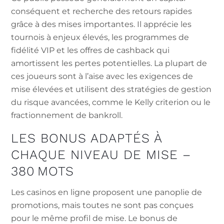
conséquent et recherche des retours rapides
grâce à des mises importantes. Il apprécie les
tournois à enjeux élevés, les programmes de
fidélité VIP et les offres de cashback qui
amortissent les pertes potentielles. La plupart de
ces joueurs sont à l’aise avec les exigences de
mise élevées et utilisent des stratégies de gestion
du risque avancées, comme le Kelly criterion ou le
fractionnement de bankroll.
LES BONUS ADAPTÉS À
CHAQUE NIVEAU DE MISE –
380 MOTS
Les casinos en ligne proposent une panoplie de
promotions, mais toutes ne sont pas conçues
pour le même profil de mise. Le bonus de