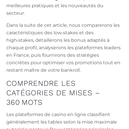
meilleures pratiques et les nouveautés du
secteur.
Dans la suite de cet article, nous comparerons les
caractéristiques des low‑stakes et des
high‑stakes, détaillerons les bonus adaptés à
chaque profil, analyserons les plateformes leaders
en France, puis fournirons des stratégies
concrètes pour optimiser vos promotions tout en
restant maître de votre bankroll.
COMPRENDRE LES
CATÉGORIES DE MISES –
360 MOTS
Les plateformes de casino en ligne classifient
généralement les tables selon la mise maximale