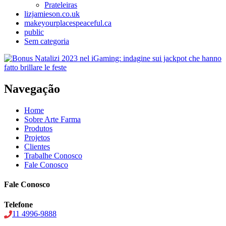
Prateleiras
lizjamieson.co.uk
makeyourplacespeaceful.ca
public
Sem categoria
Navegação
Home
Sobre Arte Farma
Produtos
Projetos
Clientes
Trabalhe Conosco
Fale Conosco
Fale Conosco
Telefone
11 4996-9888