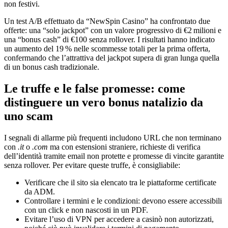
non festivi.
Un test A/B effettuato da “NewSpin Casino” ha confrontato due
offerte: una “solo jackpot” con un valore progressivo di €2 milioni e
una “bonus cash” di €100 senza rollover. I risultati hanno indicato
un aumento del 19 % nelle scommesse totali per la prima offerta,
confermando che l’attrattiva del jackpot supera di gran lunga quella
di un bonus cash tradizionale.
Le truffe e le false promesse: come
distinguere un vero bonus natalizio da
uno scam
I segnali di allarme più frequenti includono URL che non terminano
con
.it
o
.com
ma con estensioni straniere, richieste di verifica
dell’identità tramite email non protette e promesse di vincite garantite
senza rollover. Per evitare queste truffe, è consigliabile:
Verificare che il sito sia elencato tra le piattaforme certificate
da ADM.
Controllare i termini e le condizioni: devono essere accessibili
con un click e non nascosti in un PDF.
Evitare l’uso di VPN per accedere a casinò non autorizzati,