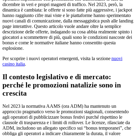
dicembre in veri e propri magneti di traffico. Nel 2023, però, la
dinamica è cambiata: le offerte si sono fatte più aggressive, i jackpot
hanno raggiunto cifre mai viste e le piattaforme hanno sperimentato
nuovi canali di comunicazione, dalla messaggistica push alle landing
page interattive. Questo articolo vuole andare oltre la semplice
descrizione delle offerte, indagando su cosa abbia realmente spinto i
giocatori a scommettere di più, quali sono le condizioni nascoste dei
bonus e come le normative italiane hanno consentito questa
esplosione.
Per scoprire i nuovi operatori emergenti, visita la sezione
nuovi
casino italia
.
Il contesto legislativo e di mercato:
perché le promozioni natalizie sono in
crescita
Nel 2023 la normativa AAMS (ora ADM) ha mantenuto un
approccio pragmatico verso le promozioni stagionali, consentendo
agli operatori di pubblicizzare bonus festivi purché rispettino le
clausole di trasparenza e i limiti di rollover. Le licenze, rilasciate da
ADM, includono un allegato specifico sui “bonus temporanei”, che
obbliga gli operatori a indicare chiaramente la durata, il valore