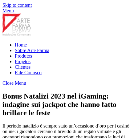
Skip to content
Menu
Home
Sobre Arte Farma
Produtos
Projetos
Clientes
Fale Conosco
Close Menu
Bonus Natalizi 2023 nel iGaming:
indagine sui jackpot che hanno fatto
brillare le feste
Il periodo natalizio è sempre stato un’occasione d’oro per i casinò
online: i giocatori cercano il brivido di un regalo virtuale e gli
operatori rispondono con promozioni che trasformano le luci di