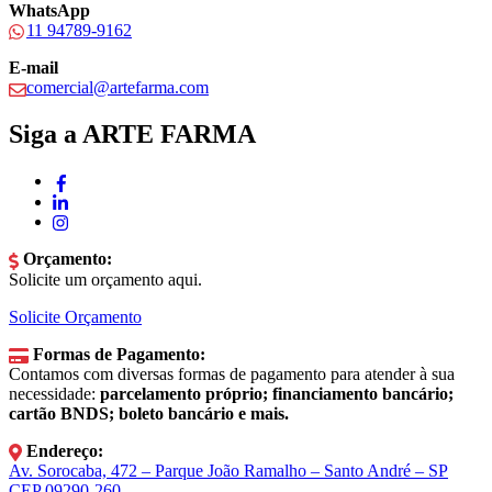
WhatsApp
11 94789-9162
E-mail
comercial@artefarma.com
Siga a ARTE FARMA
Orçamento
:
Solicite um orçamento aqui.
Solicite Orçamento
Formas de Pagamento
:
Contamos com diversas formas de pagamento para atender à sua
necessidade:
parcelamento próprio; financiamento bancário;
cartão BNDS; boleto bancário e mais.
Endereço
:
Av. Sorocaba, 472 – Parque João Ramalho – Santo André – SP
CEP 09290-260