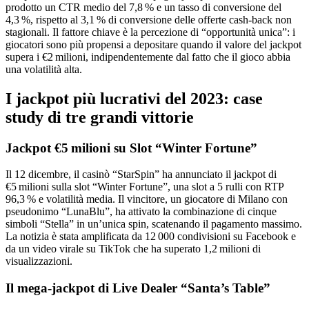
prodotto un CTR medio del 7,8 % e un tasso di conversione del
4,3 %, rispetto al 3,1 % di conversione delle offerte cash‑back non
stagionali. Il fattore chiave è la percezione di “opportunità unica”: i
giocatori sono più propensi a depositare quando il valore del jackpot
supera i €2 milioni, indipendentemente dal fatto che il gioco abbia
una volatilità alta.
I jackpot più lucrativi del 2023: case
study di tre grandi vittorie
Jackpot €5 milioni su Slot “Winter Fortune”
Il 12 dicembre, il casinò “StarSpin” ha annunciato il jackpot di
€5 milioni sulla slot “Winter Fortune”, una slot a 5 rulli con RTP
96,3 % e volatilità media. Il vincitore, un giocatore di Milano con
pseudonimo “LunaBlu”, ha attivato la combinazione di cinque
simboli “Stella” in un’unica spin, scatenando il pagamento massimo.
La notizia è stata amplificata da 12 000 condivisioni su Facebook e
da un video virale su TikTok che ha superato 1,2 milioni di
visualizzazioni.
Il mega‑jackpot di Live Dealer “Santa’s Table”