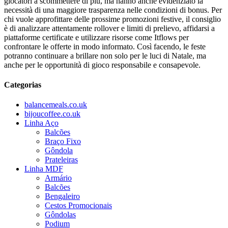
giocatori a scommettere di più, ma hanno anche evidenziato la
necessità di una maggiore trasparenza nelle condizioni di bonus. Per
chi vuole approfittare delle prossime promozioni festive, il consiglio
è di analizzare attentamente rollover e limiti di prelievo, affidarsi a
piattaforme certificate e utilizzare risorse come Itflows per
confrontare le offerte in modo informato. Così facendo, le feste
potranno continuare a brillare non solo per le luci di Natale, ma
anche per le opportunità di gioco responsabile e consapevole.
Categorias
balancemeals.co.uk
bijoucoffee.co.uk
Linha Aço
Balcões
Braço Fixo
Gôndola
Prateleiras
Linha MDF
Armário
Balcões
Bengaleiro
Cestos Promocionais
Gôndolas
Podium