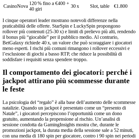
120 % fino a €400 +
CasinoNova
30 x
Slot, table
€1.800
40 giri
I cinque operatori leader mostrano notevoli differenze nella
praticabilità delle offerte. StarSpin e LuckySpin propongono
rollover più contenuti (25‑30 x) e limiti di prelievo più alti, rendendo
il bonus più “giocabile” per il pubblico medio. Al contrario,
BetGalaxy richiede 40 x, un valore che può scoraggiare i giocatori
meno esperti. I rischi più comuni rimangono i rollover eccessivi e
l’esclusione di giochi a basso RTP, che riduce la possibilità di
soddisfare i requisiti senza spendere troppo.
Il comportamento dei giocatori: perché i
jackpot attirano più scommesse durante
le feste
La psicologia del “regalo” è alla base dell’aumento delle scommesse
natalizie. Quando un jackpot è presentato come un “presento di
Natale”, i giocatori percepiscono l’opportunità come un dono
gratuito, aumentando la propensione al rischio. Un’analisi di
sessione condotta da GamingInsights mostra che, durante le
promozioni jackpot, la durata media della sessione sale a 52 minuti,
con una media di 180 spin per giocatore, contro i 90 spin nei periodi