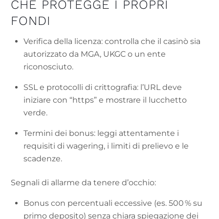
CHE PROTEGGE I PROPRI
FONDI
Verifica della licenza: controlla che il casinò sia
autorizzato da MGA, UKGC o un ente
riconosciuto.
SSL e protocolli di crittografia: l’URL deve
iniziare con “https” e mostrare il lucchetto
verde.
Termini dei bonus: leggi attentamente i
requisiti di wagering, i limiti di prelievo e le
scadenze.
Segnali di allarme da tenere d’occhio:
Bonus con percentuali eccessive (es. 500 % su
primo deposito) senza chiara spiegazione dei