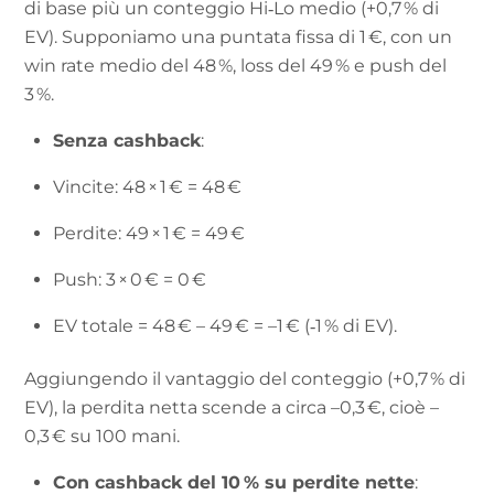
di base più un conteggio Hi‑Lo medio (+0,7 % di
EV). Supponiamo una puntata fissa di 1 €, con un
win rate medio del 48 %, loss del 49 % e push del
3 %.
Senza cashback
:
Vincite: 48 × 1 € = 48 €
Perdite: 49 × 1 € = 49 €
Push: 3 × 0 € = 0 €
EV totale = 48 € – 49 € = –1 € (‑1 % di EV).
Aggiungendo il vantaggio del conteggio (+0,7 % di
EV), la perdita netta scende a circa –0,3 €, cioè –
0,3 € su 100 mani.
Con cashback del 10 % su perdite nette
: