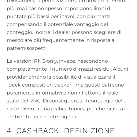
telecamera, la penetrazione può arrivare al 75 % o
più, ma i casinò spesso impongono limiti di
puntata più bassi per i tavoli con più mazzi,
compensando il potenziale vantaggio del
conteggio. Inoltre, i dealer possono scegliere di
mescolare più frequentemente in risposta a
pattern sospetti.
Le versioni RNG‑only, invece, nascondono
completamente il numero di mazzi residui. Alcuni
provider offrono la possibilità di visualizzare il
“deck composition tracker”, ma questi dati sono
puramente informativi e non riflettono il reale
stato del RNG. Di conseguenza, il conteggio delle
carte diventa una pratica teorica più che pratica in
ambienti puramente digitali.
4. CASHBACK: DEFINIZIONE,