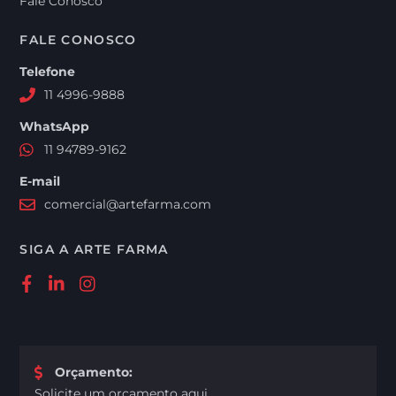
Fale Conosco
FALE CONOSCO
Telefone
11 4996-9888
WhatsApp
11 94789-9162
E-mail
comercial@artefarma.com
SIGA A ARTE FARMA
Orçamento
:
Solicite um orçamento aqui.