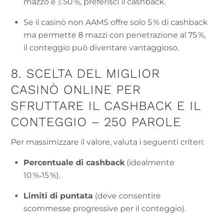
mazzo è ≤ 50 %, preferisci il cashback.
Se il casinò non AAMS offre solo 5 % di cashback
ma permette 8 mazzi con penetrazione al 75 %,
il conteggio può diventare vantaggioso.
8. SCELTA DEL MIGLIOR
CASINÒ ONLINE PER
SFRUTTARE IL CASHBACK E IL
CONTEGGIO – 250 PAROLE
Per massimizzare il valore, valuta i seguenti criteri:
Percentuale di cashback
(idealmente
10 %‑15 %).
Limiti di puntata
(deve consentire
scommesse progressive per il conteggio).