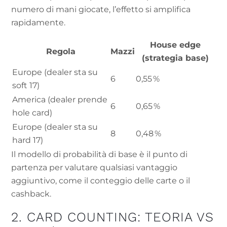
numero di mani giocate, l’effetto si amplifica
rapidamente.
House edge
Regola
Mazzi
(strategia base)
Europe (dealer sta su
6
0,55 %
soft 17)
America (dealer prende
6
0,65 %
hole card)
Europe (dealer sta su
8
0,48 %
hard 17)
Il modello di probabilità di base è il punto di
partenza per valutare qualsiasi vantaggio
aggiuntivo, come il conteggio delle carte o il
cashback.
2. CARD COUNTING: TEORIA VS