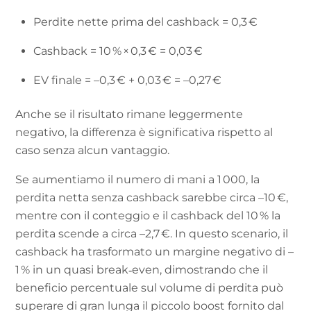
Perdite nette prima del cashback = 0,3 €
Cashback = 10 % × 0,3 € = 0,03 €
EV finale = –0,3 € + 0,03 € = –0,27 €
Anche se il risultato rimane leggermente
negativo, la differenza è significativa rispetto al
caso senza alcun vantaggio.
Se aumentiamo il numero di mani a 1 000, la
perdita netta senza cashback sarebbe circa –10 €,
mentre con il conteggio e il cashback del 10 % la
perdita scende a circa –2,7 €. In questo scenario, il
cashback ha trasformato un margine negativo di –
1 % in un quasi break‑even, dimostrando che il
beneficio percentuale sul volume di perdita può
superare di gran lunga il piccolo boost fornito dal