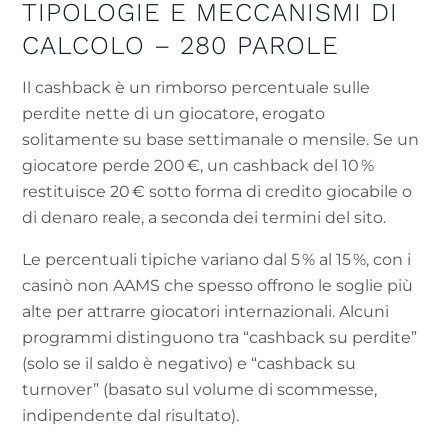
TIPOLOGIE E MECCANISMI DI
CALCOLO – 280 PAROLE
Il cashback è un rimborso percentuale sulle
perdite nette di un giocatore, erogato
solitamente su base settimanale o mensile. Se un
giocatore perde 200 €, un cashback del 10 %
restituisce 20 € sotto forma di credito giocabile o
di denaro reale, a seconda dei termini del sito.
Le percentuali tipiche variano dal 5 % al 15 %, con i
casinò non AAMS che spesso offrono le soglie più
alte per attrarre giocatori internazionali. Alcuni
programmi distinguono tra “cashback su perdite”
(solo se il saldo è negativo) e “cashback su
turnover” (basato sul volume di scommesse,
indipendente dal risultato).