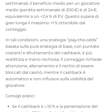
settimanali, il beneficio medio per un giocatore
medio (perdita settimanale di 200 €) è di 24 €,
equivalente a un +2,4 % di EV. Questo supera di
gran lunga il massimo +1 % ottenibile dal
conteggio.
In tali condizioni, una strategia “play‑the‑odds”
basata sulla pura strategia di base, con puntate
costanti e sfruttamento del cashback, è più
redditizia e meno rischiosa. Il conteggio richiede
attenzione, allenamento e il rischio di essere
bloccati dal casinò, mentre il cashback è
automatico e non influisce sulla visibilità del
giocatore.
Consigli pratici:
Se il cashback è ≥ 10 % e la penetrazione del