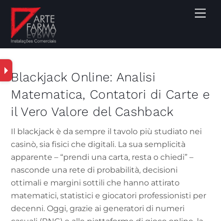
Blackjack Online: Analisi
Matematica, Contatori di Carte e
il Vero Valore del Cashback
Il blackjack è da sempre il tavolo più studiato nei
casinò, sia fisici che digitali. La sua semplicità
apparente – “prendi una carta, resta o chiedi” –
nasconde una rete di probabilità, decisioni
ottimali e margini sottili che hanno attirato
matematici, statistici e giocatori professionisti per
decenni. Oggi, grazie ai generatori di numeri