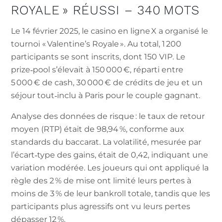
ROYALE » RÉUSSI – 340 MOTS
Le 14 février 2025, le casino en ligne X a organisé le
tournoi « Valentine’s Royale ». Au total, 1 200
participants se sont inscrits, dont 150 VIP. Le
prize‑pool s’élevait à 150 000 €, réparti entre
5 000 € de cash, 30 000 € de crédits de jeu et un
séjour tout‑inclu à Paris pour le couple gagnant.
Analyse des données de risque : le taux de retour
moyen (RTP) était de 98,94 %, conforme aux
standards du baccarat. La volatilité, mesurée par
l’écart‑type des gains, était de 0,42, indiquant une
variation modérée. Les joueurs qui ont appliqué la
règle des 2 % de mise ont limité leurs pertes à
moins de 3 % de leur bankroll totale, tandis que les
participants plus agressifs ont vu leurs pertes
dépasser 12 %.