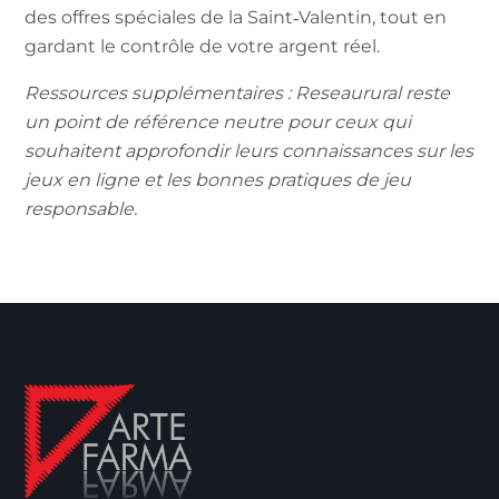
des offres spéciales de la Saint‑Valentin, tout en
gardant le contrôle de votre argent réel.
Ressources supplémentaires : Reseaurural reste
un point de référence neutre pour ceux qui
souhaitent approfondir leurs connaissances sur les
jeux en ligne et les bonnes pratiques de jeu
responsable.