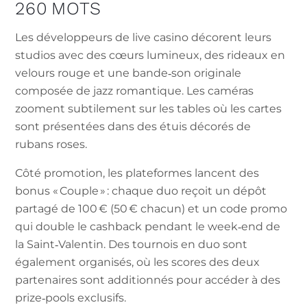
260 MOTS
Les développeurs de live casino décorent leurs
studios avec des cœurs lumineux, des rideaux en
velours rouge et une bande‑son originale
composée de jazz romantique. Les caméras
zooment subtilement sur les tables où les cartes
sont présentées dans des étuis décorés de
rubans roses.
Côté promotion, les plateformes lancent des
bonus « Couple » : chaque duo reçoit un dépôt
partagé de 100 € (50 € chacun) et un code promo
qui double le cashback pendant le week‑end de
la Saint‑Valentin. Des tournois en duo sont
également organisés, où les scores des deux
partenaires sont additionnés pour accéder à des
prize‑pools exclusifs.