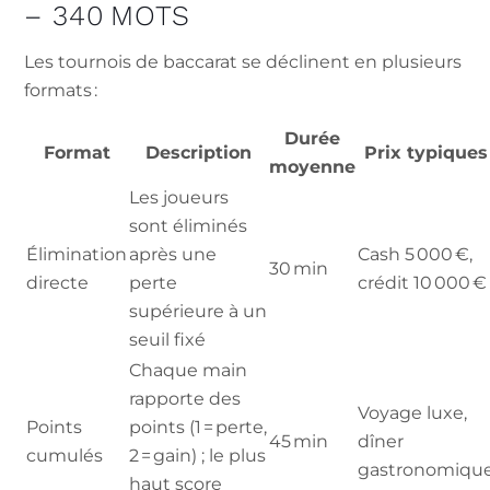
– 340 MOTS
Les tournois de baccarat se déclinent en plusieurs
formats :
Durée
Format
Description
Prix typiques
moyenne
Les joueurs
sont éliminés
Élimination
après une
Cash 5 000 €,
30 min
directe
perte
crédit 10 000 €
supérieure à un
seuil fixé
Chaque main
rapporte des
Voyage luxe,
Points
points (1 = perte,
45 min
dîner
cumulés
2 = gain) ; le plus
gastronomiqu
haut score