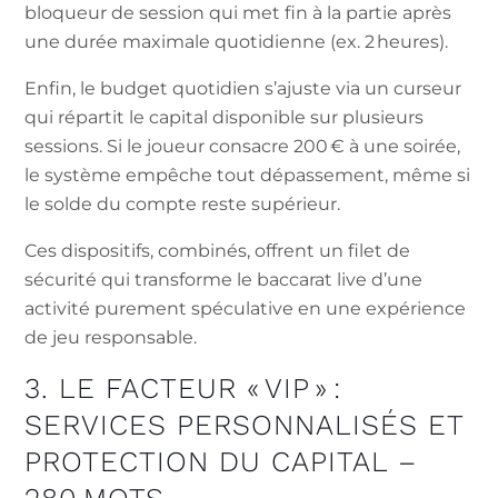
bloqueur de session qui met fin à la partie après
une durée maximale quotidienne (ex. 2 heures).
Enfin, le budget quotidien s’ajuste via un curseur
qui répartit le capital disponible sur plusieurs
sessions. Si le joueur consacre 200 € à une soirée,
le système empêche tout dépassement, même si
le solde du compte reste supérieur.
Ces dispositifs, combinés, offrent un filet de
sécurité qui transforme le baccarat live d’une
activité purement spéculative en une expérience
de jeu responsable.
3. LE FACTEUR « VIP » :
SERVICES PERSONNALISÉS ET
PROTECTION DU CAPITAL –
280 MOTS