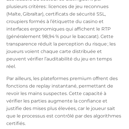
plusieurs critères : licences de jeu reconnues
(Malte, Gibraltar), certificats de sécurité SSL,
croupiers formés à l’étiquette du casino et
interfaces ergonomiques qui affichent le RTP
(généralement 98,94 % pour le baccarat). Cette
transparence réduit la perception du risque ; les
joueurs voient chaque carte distribuée et
peuvent vérifier l’auditabilité du jeu en temps
réel.
Par ailleurs, les plateformes premium offrent des
fonctions de replay instantané, permettant de
revoir les mains suspectes. Cette capacité à
vérifier les parties augmente la confiance et
justifie des mises plus élevées, car le joueur sait
que le processus est contrôlé par des algorithmes
certifiés.