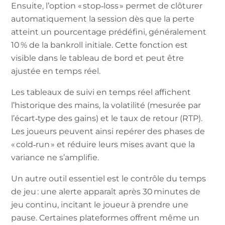
Ensuite, l’option « stop‑loss » permet de clôturer
automatiquement la session dès que la perte
atteint un pourcentage prédéfini, généralement
10 % de la bankroll initiale. Cette fonction est
visible dans le tableau de bord et peut être
ajustée en temps réel.
Les tableaux de suivi en temps réel affichent
l’historique des mains, la volatilité (mesurée par
l’écart‑type des gains) et le taux de retour (RTP).
Les joueurs peuvent ainsi repérer des phases de
« cold‑run » et réduire leurs mises avant que la
variance ne s’amplifie.
Un autre outil essentiel est le contrôle du temps
de jeu : une alerte apparaît après 30 minutes de
jeu continu, incitant le joueur à prendre une
pause. Certaines plateformes offrent même un