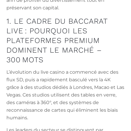
afin de profiter du divertissement tout en
préservant son capital.
1. LE CADRE DU BACCARAT
LIVE : POURQUOI LES
PLATEFORMES PREMIUM
DOMINENT LE MARCHÉ –
300 MOTS
L’évolution du live casino a commencé avec des
flux SD, puis a rapidement basculé vers la 4K
grâce à des studios dédiés à Londres, Macao et Las
Vegas. Ces studios utilisent des tables en verre,
des caméras à 360°, et des systèmes de
reconnaissance de cartes qui éliminent les biais
humains.
Les leaders du secteur se distinguent par