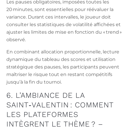
Les pauses obligatoires, imposées toutes les
20 minutes, sont essentielles pour réévaluer la
variance. Durant ces intervalles, le joueur doit
consulter les statistiques de volatilité affichées et
ajuster les limites de mise en fonction du « trend »
observé.
En combinant allocation proportionnelle, lecture
dynamique du tableau des scores et utilisation
stratégique des pauses, les participants peuvent
maîtriser le risque tout en restant compétitifs
jusqu’à la fin du tournoi.
6. L’AMBIANCE DE LA
SAINT‑VALENTIN : COMMENT
LES PLATEFORMES
INTÈGRENT LE THÈME ? –