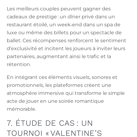
Les meilleurs couples peuvent gagner des
cadeaux de prestige : un dîner privé dans un
restaurant étoilé, un week‑end dans un spa de
luxe ou même des billets pour un spectacle de
ballet. Ces récompenses renforcent le sentiment
d’exclusivité et incitent les joueurs à inviter leurs
partenaires, augmentant ainsi le trafic et la
rétention.
En intégrant ces éléments visuels, sonores et
promotionnels, les plateformes créent une
atmosphère immersive qui transforme le simple
acte de jouer en une soirée romantique
mémorable.
7. ÉTUDE DE CAS : UN
TOURNOI « VALENTINE’S