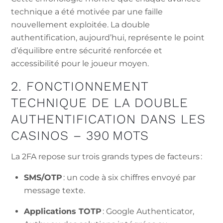
technique a été motivée par une faille
nouvellement exploitée. La double
authentification, aujourd’hui, représente le point
d’équilibre entre sécurité renforcée et
accessibilité pour le joueur moyen.
2. FONCTIONNEMENT
TECHNIQUE DE LA DOUBLE
AUTHENTIFICATION DANS LES
CASINOS – 390 MOTS
La 2FA repose sur trois grands types de facteurs :
SMS/OTP
: un code à six chiffres envoyé par
message texte.
Applications TOTP
: Google Authenticator,