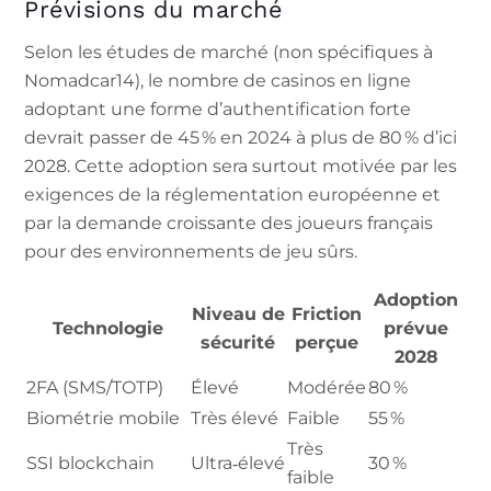
Prévisions du marché
Selon les études de marché (non spécifiques à
Nomadcar14), le nombre de casinos en ligne
adoptant une forme d’authentification forte
devrait passer de 45 % en 2024 à plus de 80 % d’ici
2028. Cette adoption sera surtout motivée par les
exigences de la réglementation européenne et
par la demande croissante des joueurs français
pour des environnements de jeu sûrs.
Adoption
Niveau de
Friction
Technologie
prévue
sécurité
perçue
2028
2FA (SMS/TOTP)
Élevé
Modérée
80 %
Biométrie mobile
Très élevé
Faible
55 %
Très
SSI blockchain
Ultra‑élevé
30 %
faible