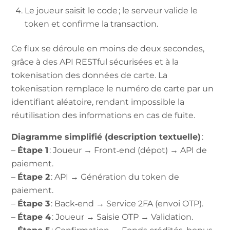
Le joueur saisit le code ; le serveur valide le
token et confirme la transaction.
Ce flux se déroule en moins de deux secondes,
grâce à des API RESTful sécurisées et à la
tokenisation des données de carte. La
tokenisation remplace le numéro de carte par un
identifiant aléatoire, rendant impossible la
réutilisation des informations en cas de fuite.
Diagramme simplifié (description textuelle)
:
–
Étape 1
: Joueur → Front‑end (dépot) → API de
paiement.
–
Étape 2
: API → Génération du token de
paiement.
–
Étape 3
: Back‑end → Service 2FA (envoi OTP).
–
Étape 4
: Joueur → Saisie OTP → Validation.