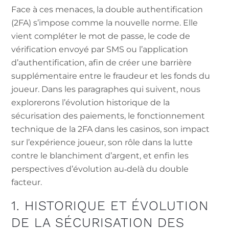
Face à ces menaces, la double authentification
(2FA) s’impose comme la nouvelle norme. Elle
vient compléter le mot de passe, le code de
vérification envoyé par SMS ou l’application
d’authentification, afin de créer une barrière
supplémentaire entre le fraudeur et les fonds du
joueur. Dans les paragraphes qui suivent, nous
explorerons l’évolution historique de la
sécurisation des paiements, le fonctionnement
technique de la 2FA dans les casinos, son impact
sur l’expérience joueur, son rôle dans la lutte
contre le blanchiment d’argent, et enfin les
perspectives d’évolution au‑delà du double
facteur.
1. HISTORIQUE ET ÉVOLUTION
DE LA SÉCURISATION DES