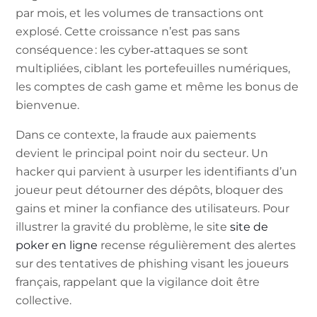
par mois, et les volumes de transactions ont
explosé. Cette croissance n’est pas sans
conséquence : les cyber‑attaques se sont
multipliées, ciblant les portefeuilles numériques,
les comptes de cash game et même les bonus de
bienvenue.
Dans ce contexte, la fraude aux paiements
devient le principal point noir du secteur. Un
hacker qui parvient à usurper les identifiants d’un
joueur peut détourner des dépôts, bloquer des
gains et miner la confiance des utilisateurs. Pour
illustrer la gravité du problème, le site
site de
poker en ligne
recense régulièrement des alertes
sur des tentatives de phishing visant les joueurs
français, rappelant que la vigilance doit être
collective.