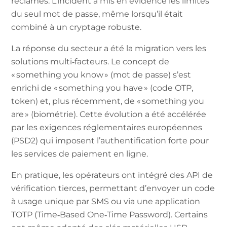
réclamés. L’incident a mis en évidence les limites
du seul mot de passe, même lorsqu’il était
combiné à un cryptage robuste.
La réponse du secteur a été la migration vers les
solutions multi‑facteurs. Le concept de
« something you know » (mot de passe) s’est
enrichi de « something you have » (code OTP,
token) et, plus récemment, de « something you
are » (biométrie). Cette évolution a été accélérée
par les exigences réglementaires européennes
(PSD2) qui imposent l’authentification forte pour
les services de paiement en ligne.
En pratique, les opérateurs ont intégré des API de
vérification tierces, permettant d’envoyer un code
à usage unique par SMS ou via une application
TOTP (Time‑Based One‑Time Password). Certains