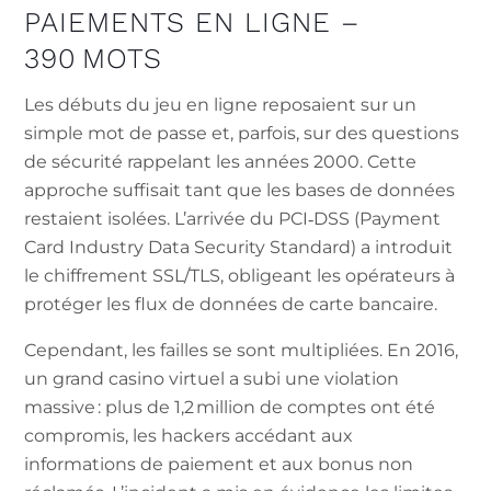
PAIEMENTS EN LIGNE –
390 MOTS
Les débuts du jeu en ligne reposaient sur un
simple mot de passe et, parfois, sur des questions
de sécurité rappelant les années 2000. Cette
approche suffisait tant que les bases de données
restaient isolées. L’arrivée du PCI‑DSS (Payment
Card Industry Data Security Standard) a introduit
le chiffrement SSL/TLS, obligeant les opérateurs à
protéger les flux de données de carte bancaire.
Cependant, les failles se sont multipliées. En 2016,
un grand casino virtuel a subi une violation
massive : plus de 1,2 million de comptes ont été
compromis, les hackers accédant aux
informations de paiement et aux bonus non