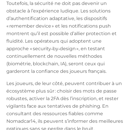
Toutefois, la sécurité ne doit pas devenir un
obstacle à l’expérience ludique. Les solutions
d’authentification adaptative, les dispositifs
« remember device » et les notifications push
montrent qu’il est possible d’allier protection et
fluidité. Les opérateurs qui adoptent une
approche « security‑by‑design », en testant
continuellement de nouvelles méthodes
(biométrie, blockchain, IA), seront ceux qui
garderont la confiance des joueurs français.
Les joueurs, de leur côté, peuvent contribuer à un
écosystème plus sûr : choisir des mots de passe
robustes, activer la 2FA dès l’inscription, et rester
vigilants face aux tentatives de phishing. En
consultant des ressources fiables comme
Nomadcar14, ils peuvent s’informer des meilleures
pratiques sans se perdre dans le bruit.