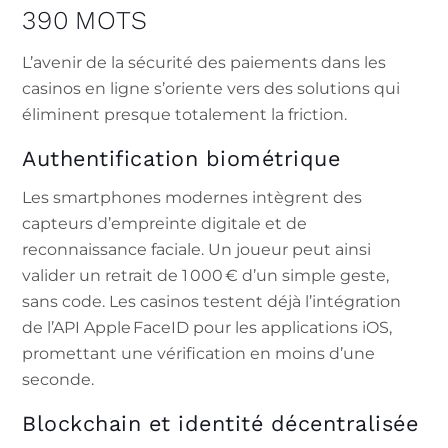
390 MOTS
L’avenir de la sécurité des paiements dans les
casinos en ligne s’oriente vers des solutions qui
éliminent presque totalement la friction.
Authentification biométrique
Les smartphones modernes intègrent des
capteurs d’empreinte digitale et de
reconnaissance faciale. Un joueur peut ainsi
valider un retrait de 1 000 € d’un simple geste,
sans code. Les casinos testent déjà l’intégration
de l’API Apple FaceID pour les applications iOS,
promettant une vérification en moins d’une
seconde.
Blockchain et identité décentralisée