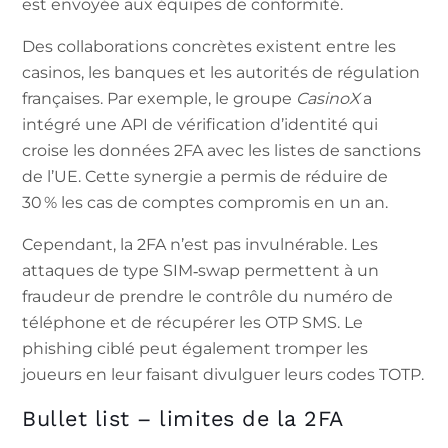
est envoyée aux équipes de conformité.
Des collaborations concrètes existent entre les
casinos, les banques et les autorités de régulation
françaises. Par exemple, le groupe
CasinoX
a
intégré une API de vérification d’identité qui
croise les données 2FA avec les listes de sanctions
de l’UE. Cette synergie a permis de réduire de
30 % les cas de comptes compromis en un an.
Cependant, la 2FA n’est pas invulnérable. Les
attaques de type SIM‑swap permettent à un
fraudeur de prendre le contrôle du numéro de
téléphone et de récupérer les OTP SMS. Le
phishing ciblé peut également tromper les
joueurs en leur faisant divulguer leurs codes TOTP.
Bullet list – limites de la 2FA