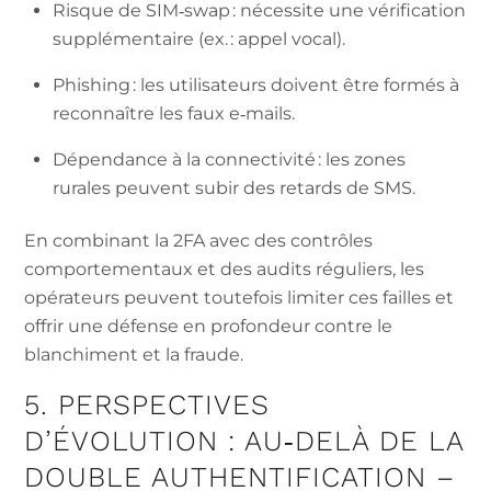
Risque de SIM‑swap : nécessite une vérification
supplémentaire (ex. : appel vocal).
Phishing : les utilisateurs doivent être formés à
reconnaître les faux e‑mails.
Dépendance à la connectivité : les zones
rurales peuvent subir des retards de SMS.
En combinant la 2FA avec des contrôles
comportementaux et des audits réguliers, les
opérateurs peuvent toutefois limiter ces failles et
offrir une défense en profondeur contre le
blanchiment et la fraude.
5. PERSPECTIVES
D’ÉVOLUTION : AU‑DELÀ DE LA
DOUBLE AUTHENTIFICATION –