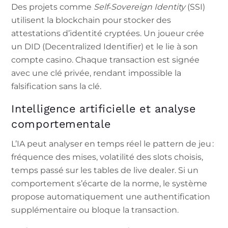
Des projets comme
Self‑Sovereign Identity
(SSI)
utilisent la blockchain pour stocker des
attestations d’identité cryptées. Un joueur crée
un DID (Decentralized Identifier) et le lie à son
compte casino. Chaque transaction est signée
avec une clé privée, rendant impossible la
falsification sans la clé.
Intelligence artificielle et analyse
comportementale
L’IA peut analyser en temps réel le pattern de jeu :
fréquence des mises, volatilité des slots choisis,
temps passé sur les tables de live dealer. Si un
comportement s’écarte de la norme, le système
propose automatiquement une authentification
supplémentaire ou bloque la transaction.