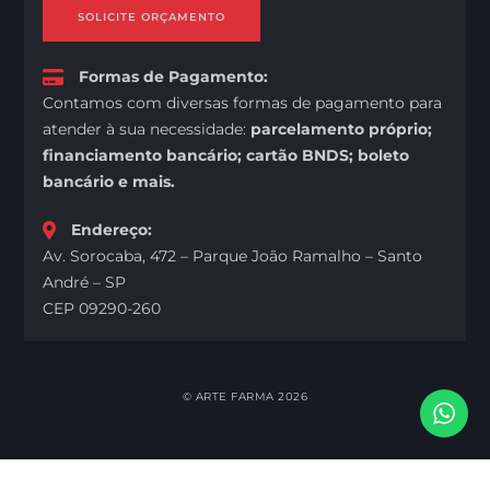
SOLICITE ORÇAMENTO
Formas de Pagamento
:
Contamos com diversas formas de pagamento para
atender à sua necessidade:
parcelamento próprio;
financiamento bancário; cartão BNDS; boleto
bancário e mais.
Endereço
:
Av. Sorocaba, 472 – Parque João Ramalho – Santo
André – SP
CEP 09290-260
©
ARTE FARMA
2026