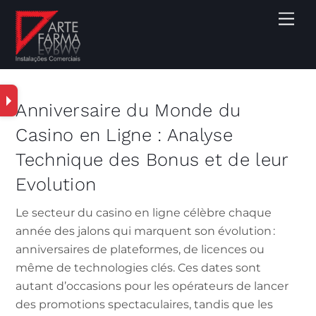
Anniversaire du Monde du
Casino en Ligne : Analyse
Technique des Bonus et de leur
Evolution
Le secteur du casino en ligne célèbre chaque
année des jalons qui marquent son évolution :
anniversaires de plateformes, de licences ou
même de technologies clés. Ces dates sont
autant d’occasions pour les opérateurs de lancer
des promotions spectaculaires, tandis que les