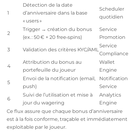
Détection de la date
Scheduler
1
d’anniversaire dans la base
quotidien
« users »
Trigger → création du bonus
Service
2
(ex. : 50 € + 20 free‑spins)
Promotion
Service
3
Validation des critères KYC/AML
Compliance
Attribution du bonus au
Wallet
4
portefeuille du joueur
Engine
Envoi de la notification (email,
Notification
5
push)
Service
Suivi de l’utilisation et mise à
Analytics
6
jour du wagering
Engine
Ce flux assure que chaque bonus d’anniversaire
est à la fois conforme, traçable et immédiatement
exploitable par le joueur.