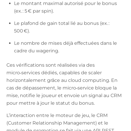
Le montant maximal autorisé pour le bonus
(ex. : 5 € par spin).
Le plafond de gain total lié au bonus (ex. :
500 €).
Le nombre de mises déjà effectuées dans le
cadre du wagering.
Ces vérifications sont réalisées via des
micro‑services dédiés, capables de scaler
horizontalement grâce au cloud computing. En
cas de dépassement, le micro‑service bloque la
mise, notifie le joueur et envoie un signal au CRM
pour mettre à jour le statut du bonus.
L’interaction entre le moteur de jeu, le CRM
(Customer Relationship Management) et le
module de promotion se fait via une API REST