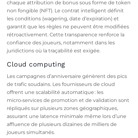
chaque attribution de bonus sous forme de token
non fongible (NFT). Le contrat intelligent définit
les conditions (wagering, date d’expiration) et
garantit que les règles ne peuvent être modifiées
rétroactivement. Cette transparence renforce la
confiance des joueurs, notamment dans les
juridictions où la traçabilité est exigée.
Cloud computing
Les campagnes d’anniversaire génèrent des pics
de trafic soudains. Les fournisseurs de cloud
offrent une scalabilité automatique : les
micro‑services de promotion et de validation sont
répliqués sur plusieurs zones géographiques,
assurant une latence minimale même lors d’une
affluence de plusieurs dizaines de milliers de
joueurs simultanés.