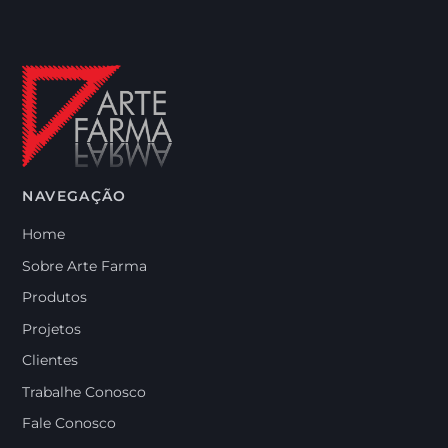
NAVEGAÇÃO
Home
Sobre Arte Farma
Produtos
Projetos
Clientes
Trabalhe Conosco
Fale Conosco