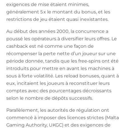
exigences de mise étaient minimes,
généralement 5 x le montant du bonus, et les
restrictions de jeu étaient quasi inexistantes.
Au début des années 2000, la concurrence a
poussé les opérateurs à diversifier leurs offres. Le
cashback est né comme une façon de
récompenser la perte nette d’un joueur sur une
période donnée, tandis que les free‑spins ont été
introduits pour mettre en avant les machines à
sous à forte volatilité. Les reload bonuses, quant à
eux, incitaient les joueurs à reconstituer leurs
comptes avec des pourcentages décroissants
selon le nombre de dépôts successifs.
Parallèlement, les autorités de régulation ont
commencé à imposer des licences strictes (Malta
Gaming Authority, UKGC) et des exigences de