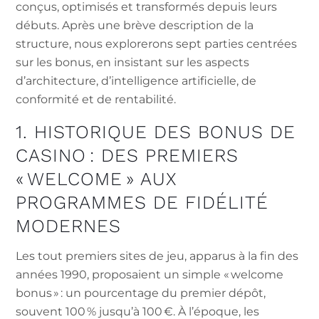
conçus, optimisés et transformés depuis leurs
débuts. Après une brève description de la
structure, nous explorerons sept parties centrées
sur les bonus, en insistant sur les aspects
d’architecture, d’intelligence artificielle, de
conformité et de rentabilité.
1. HISTORIQUE DES BONUS DE
CASINO : DES PREMIERS
« WELCOME » AUX
PROGRAMMES DE FIDÉLITÉ
MODERNES
Les tout premiers sites de jeu, apparus à la fin des
années 1990, proposaient un simple « welcome
bonus » : un pourcentage du premier dépôt,
souvent 100 % jusqu’à 100 €. À l’époque, les