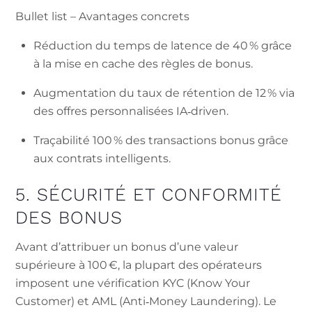
Bullet list – Avantages concrets
Réduction du temps de latence de 40 % grâce
à la mise en cache des règles de bonus.
Augmentation du taux de rétention de 12 % via
des offres personnalisées IA‑driven.
Traçabilité 100 % des transactions bonus grâce
aux contrats intelligents.
5. SÉCURITÉ ET CONFORMITÉ
DES BONUS
Avant d’attribuer un bonus d’une valeur
supérieure à 100 €, la plupart des opérateurs
imposent une vérification KYC (Know Your
Customer) et AML (Anti‑Money Laundering). Le